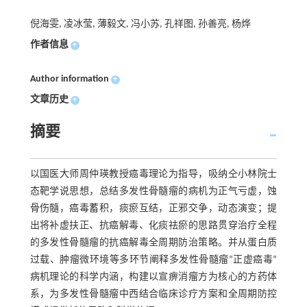
倪海雯, 凌冰莹, 薄毅文, 冯小苏, 孔祥图, 孙善亮, 杨烨
作者信息
+
Author information
+
文章历史
+
摘要
以国医大师周仲瑛教授癌毒理论为指导，吸纳仝小林院士
态靶学说思想，总结多发性骨髓瘤的病机为正气亏虚，蚀
骨伤髓，癌毒蓄积，痰瘀互结，正邪交争，动态演变；提
出将补虚扶正、抗癌解毒、化痰祛瘀的思路贯穿治疗全程
的多发性骨髓瘤的抗癌解毒全周期防治策略。并从蛋白质
过载、肿瘤微环境等多环节阐释多发性骨髓瘤“正虚癌毒”
病机理论的科学内涵，构建以宣痹消瘤方为核心的方药体
系，为多发性骨髓瘤中西结合临床诊疗方案和全周期防控