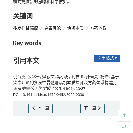
模式提供新的思路和科学依据。
关键词
多发性骨髓瘤
/
癌毒理论
/
病机本质
/
方药体系
Key words
引用格式 ▾
引用本文
倪海雯, 凌冰莹, 薄毅文, 冯小苏, 孔祥图, 孙善亮, 杨烨. 基于
癌毒理论的多发性骨髓瘤病机本质探源及方药体系构建[J].
南京中医药大学学报
, 2025, 41(01): 30-37
DOI:10.14148/j.issn.1672-0482.2025.0030
上一篇
下一篇