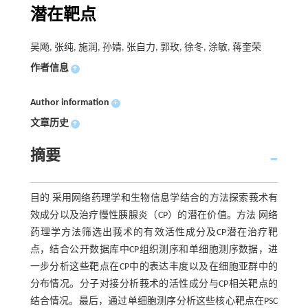
潜在靶点
吴飏, 张纯, 施润, 孙婧, 张自力, 郭玫, 徐冬, 涂敏, 蒋奎荣
作者信息
+
Author information
+
文章历史
+
摘要
目的 采用网络药理学和生物信息学结合的方法探索莪术有
效成分以及治疗慢性胰腺炎（CP）的潜在价值。方法 网络
药理学方法筛选出莪术的有效活性成分及CP潜在治疗靶
点，结合公开数据库中CP组织测序和单细胞测序数据，进
一步分析这些靶点在CP中的表达丰度以及在细胞亚群中的
分布情况。分子对接分析莪术的活性成分与CP相关靶点的
结合情况。最后，通过单细胞测序分析这些核心靶点在PSC