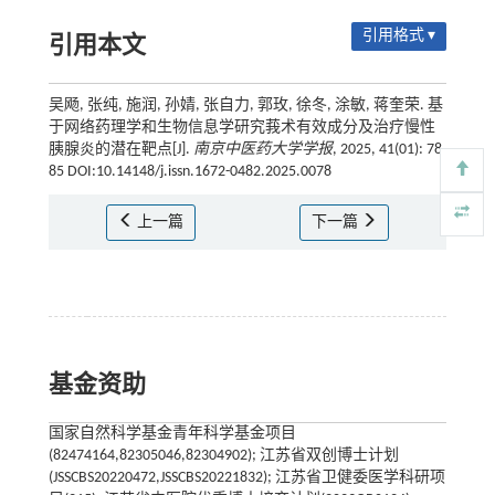
引用格式 ▾
引用本文
吴飏, 张纯, 施润, 孙婧, 张自力, 郭玫, 徐冬, 涂敏, 蒋奎荣. 基
于网络药理学和生物信息学研究莪术有效成分及治疗慢性
胰腺炎的潜在靶点[J].
南京中医药大学学报
, 2025, 41(01): 78-
85 DOI:10.14148/j.issn.1672-0482.2025.0078
上一篇
下一篇
基金资助
国家自然科学基金青年科学基金项目
(82474164,82305046,82304902); 江苏省双创博士计划
(JSSCBS20220472,JSSCBS20221832); 江苏省卫健委医学科研项