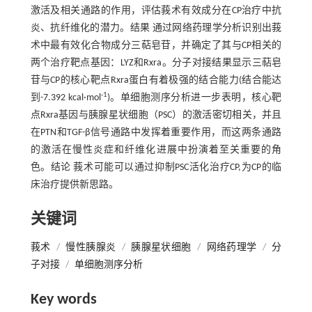
激活及相关通路的作用，评估莪术有效成分在CP治疗中抗
炎、抗纤维化的潜力。结果 通过网络药理学分析识别出莪
术中最有效化合物成分三萜皂苷，并确定了其与CP相关的
两个治疗靶点基因：LYZ和Rxra。分子对接结果显示三萜皂
苷与CP的核心靶点Rxra蛋白有着极强的结合能力(结合能达
-1
到-7.392 kcal·mol
)。单细胞测序分析进一步表明，核心靶
点Rxra基因与胰腺星状细胞（PSC）的激活密切相关，并且
在PTN和TGF-β信号通路中发挥着重要作用，而这两条通路
的激活在慢性炎症和纤维化进展中扮演着至关重要的角
色。结论 莪术可能可以通过抑制PSC活化治疗CP,为CP的临
床治疗提供新思路。
关键词
莪术
/
慢性胰腺炎
/
胰腺星状细胞
/
网络药理学
/
分
子对接
/
单细胞测序分析
Key words