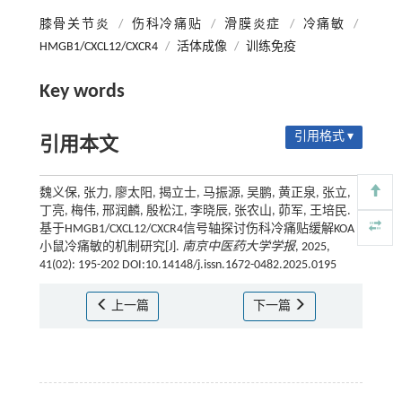
膝骨关节炎
/
伤科冷痛贴
/
滑膜炎症
/
冷痛敏
/
HMGB1/CXCL12/CXCR4
/
活体成像
/
训练免疫
Key words
引用格式 ▾
引用本文
魏义保, 张力, 廖太阳, 揭立士, 马振源, 吴鹏, 黄正泉, 张立,
丁亮, 梅伟, 邢润麟, 殷松江, 李晓辰, 张农山, 茆军, 王培民.
基于HMGB1/CXCL12/CXCR4信号轴探讨伤科冷痛贴缓解KOA
小鼠冷痛敏的机制研究[J].
南京中医药大学学报
, 2025,
41(02): 195-202 DOI:10.14148/j.issn.1672-0482.2025.0195
上一篇
下一篇