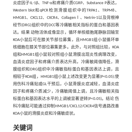
炎症因子IL-1β、TNF-α和疼痛介质CGRP、Substance P表达，
Western blot和qPCR检测滑膜组织中的TRPA1、TRPM8、
HMGB1、CXCL12、CXCR4、CollagenⅠ、Netrin-1以及背根神
经节(DRG)组织中的DCC等冷痛敏相关指标的蛋白和基因表
达。结果 动物活体成像显示，循环单核细胞尾静脉回输至
KOA小鼠后可在膝关节部位募集，且HMGB1组小鼠循环单
核细胞在膝关节部位募集更多。此外，与对照组比较，KOA
组和HMGB1组小鼠较对照组小鼠滑膜出现炎性病理改变，
血清炎症因子和疼痛介质表达升高，冷痛敏阈值降低，滑
膜组织和DRG组织中冷痛敏指标蛋白和基因表达上调，且
相较于KOA组，HMGB1组小鼠上述改变更为显著(P<0.05);使
用伤科冷痛贴或GL干预后，小鼠滑膜炎症减轻，血清炎症
因子和疼痛介质减少，冷痛敏阈值上调，且冷痛敏相关指
标蛋白和基因表达水平的上调被显著逆转(P<0.05)。结论 伤
科冷痛贴可能通过抑制HMGB1/CXCL12/CXCR4信号通路改善
KOA小鼠的滑膜炎症和冷痛敏症状。
关键词