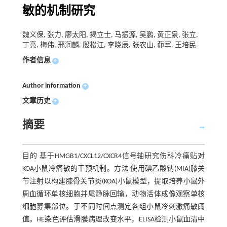
敏的机制研究
魏义保, 张力, 廖太阳, 揭立士, 马振源, 吴鹏, 黄正泉, 张立,
丁亮, 梅伟, 邢润麟, 殷松江, 李晓辰, 张农山, 茆军, 王培民
作者信息
+
Author information
+
文章历史
+
摘要
目的 基于HMGB1/CXCL12/CXCR4信号轴研究伤科冷痛贴对
KOA小鼠冷痛敏的干预机制。方法 使用碘乙酸钠(MIA)膝关
节注射以构建膝骨关节炎(KOA)小鼠模型，提取培养小鼠外
周血循环单核细胞并尾静脉回输，动物活体成像观察单核
细胞募集部位。于不同时间点测定各组小鼠冷刺激痛敏阈
值。HE染色评估滑膜病理改变水平，ELISA检测小鼠血清中