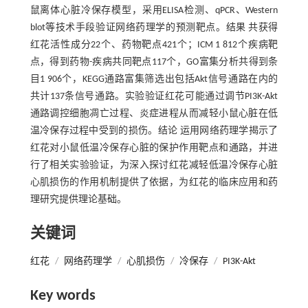
鼠离体心脏冷保存模型，采用ELISA检测、qPCR、Western
blot等技术手段验证网络药理学的预测靶点。结果 共获得
红花活性成分22个、药物靶点421个；ICM 1 812个疾病靶
点，得到药物-疾病共同靶点117个，GO富集分析共得到条
目1 906个，KEGG通路富集筛选出包括Akt信号通路在内的
共计137条信号通路。实验验证红花可能通过调节PI3K-Akt
通路调控细胞凋亡过程、炎症进程从而减轻小鼠心脏在低
温冷保存过程中受到的损伤。结论 运用网络药理学揭示了
红花对小鼠低温冷保存心脏的保护作用靶点和通路，并进
行了相关实验验证，为深入探讨红花减轻低温冷保存心脏
心肌损伤的作用机制提供了依据，为红花的临床应用和药
理研究提供理论基础。
关键词
红花
/
网络药理学
/
心肌损伤
/
冷保存
/
PI3K-Akt
Key words