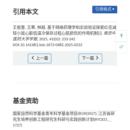
引用格式 ▾
引用本文
王俊壹, 王寒, 林超. 基于网络药理学和实验验证探索红花减
轻小鼠心脏低温冷保存过程心肌损伤的作用机制[J].
南京中
医药大学学报
, 2025, 41(02): 233-242
DOI:10.14148/j.issn.1672-0482.2025.0233
上一篇
下一篇
基金资助
国家自然科学基金青年科学基金项目(81903927); 江苏省研
究生培养创新工程研究生科研与实践创新计划(KYCX21＿
1727)