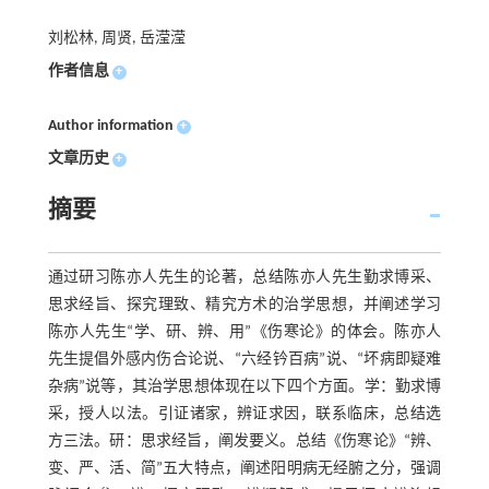
刘松林, 周贤, 岳滢滢
作者信息
+
Author information
+
文章历史
+
摘要
通过研习陈亦人先生的论著，总结陈亦人先生勤求博采、
思求经旨、探究理致、精究方术的治学思想，并阐述学习
陈亦人先生“学、研、辨、用”《伤寒论》的体会。陈亦人
先生提倡外感内伤合论说、“六经钤百病”说、“坏病即疑难
杂病”说等，其治学思想体现在以下四个方面。学：勤求博
采，授人以法。引证诸家，辨证求因，联系临床，总结选
方三法。研：思求经旨，阐发要义。总结《伤寒论》“辨、
变、严、活、简”五大特点，阐述阳明病无经腑之分，强调