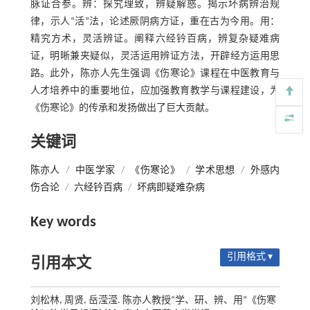
脉证合参。辨：探究理致，辨疑解惑。揭示坏病辨治规
律，示人“活”法，论述厥阴病方证，重在古为今用。用：
精究方术，灵活辨证。阐释六经钤百病，辨复杂疑难病
证，明晰兼夹疑似，灵活运用辨证方法，开辟经方运用思
路。此外，陈亦人先生强调《伤寒论》课程在中医教育与
人才培养中的重要地位，应加强教育教学与课程建设，为
《伤寒论》的传承和发扬做出了巨大贡献。
关键词
陈亦人
/
中医学家
/
《伤寒论》
/
学术思想
/
外感内
伤合论
/
六经钤百病
/
坏病即疑难杂病
Key words
引用格式 ▾
引用本文
刘松林, 周贤, 岳滢滢. 陈亦人教授“学、研、辨、用”《伤寒