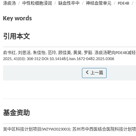
涤痰汤
/
中性粒细胞浸润
/
缺血性卒中
/
神经血管单元
/
PDE4B
/
Key words
引用本文
俞书红, 刘思洁, 朱佳怡, 范玲, 顾佳美, 黄昊, 罗毅. 涤痰汤靶向PD
2025, 41(03): 306-312 DOI:10.14148/j.issn.1672-0482.2025.0306
上一篇
基金资助
吴中区科技计划项目(WZYW2023003); 苏州市中西医结合医院科技计划项目(YJ