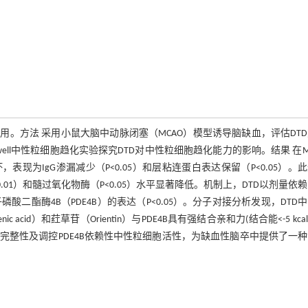
神经保护作用。方法 采用小鼠大脑中动脉闭塞（MCAO）模型诱导脑缺血，评估DT
nswell中性粒细胞趋化实验探究DTD对中性粒细胞趋化能力的影响。结果 在M
，表现为IgG渗漏减少（P<0.05）和层粘连蛋白表达保留（P<0.05）。
01）和髓过氧化物酶（P<0.05）水平显著降低。机制上，DTD以剂量依
酸二酯酶4B（PDE4B）的表达（P<0.05）。分子对接分析发现，DTD
c acid）和荭草苷（Orientin）与PDE4B具有强结合亲和力(结合能<-5 kcal·
元完整性及调控PDE4B依赖性中性粒细胞活性，为缺血性脑卒中提供了一