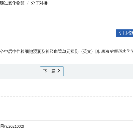
髓过氧化物酶
/
分子对接
引用格式
E4B减轻卒中后中性粒细胞浸润及神经血管单元损伤（英文）[J].
南京中医药大学
下一篇
2021002)