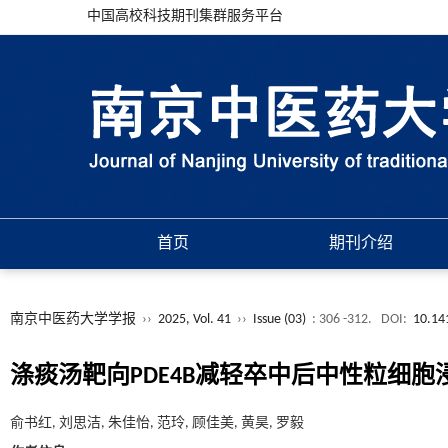
中国高校科技期刊集群服务平台
首页
期刊介绍
南京中医药大学学报
››
2025, Vol. 41
››
Issue (03)
: 306 -312.
DOI:
10.14
涤痰汤靶向PDE4B减轻卒中后中性粒细
俞书红, 刘思洁, 朱佳怡, 范玲, 顾佳美, 黄昊, 罗毅