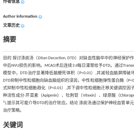
作者信息
+
Author information
+
文章历史
+
摘要
目的 探讨涤痰汤（Ditan Decoction, DTD）对缺血性脑卒中的
中后NVU损伤的影响。MCAO术后连续3 d每日灌胃给予DTD。通过Tra
模型中，DTD治疗显著降低脑梗死体积（P<0.01）,并减轻血脑屏障破坏
DTD抑制中性粒细胞向缺血脑组织的浸润，中性粒细胞弹性蛋白酶（P<0.
式抑制中性粒细胞趋化（P<0.01）,并下调中性粒细胞迁移关键调控因子磷
种活性成分-芹菜素（Apigenin）、牡荆苷（Vitexin）、绿原酸（Chlorogeni
1
),提示其可能介导DTD的治疗效应。结论 涤痰汤通过保护神经血管单
治疗策略。
关键词