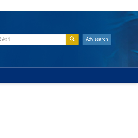
Adv search