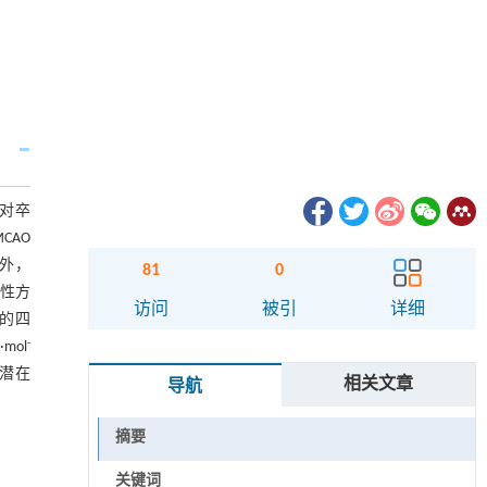
D对卒
CAO
此外，
81
0
赖性方
访问
被引
详细
中的四
-
mol
种潜在
相关文章
导航
摘要
关键词