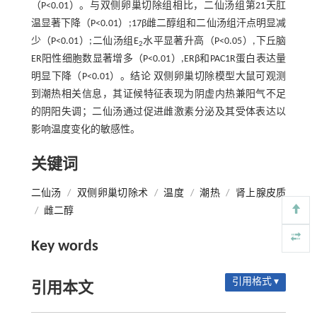
（P<0.01）。与双侧卵巢切除组相比，二仙汤组第21天肛
温显著下降（P<0.01）;17β雌二醇组和二仙汤组汗点明显减
少（P<0.01）;二仙汤组E
水平显著升高（P<0.05）,下丘脑
2
ER阳性细胞数显著增多（P<0.01）,ERβ和PAC1R蛋白表达量
明显下降（P<0.01）。结论 双侧卵巢切除模型大鼠可观测
到潮热相关信息，其证候特征表现为阴虚内热兼阳气不足
的阴阳失调；二仙汤通过促进雌激素分泌及其受体表达以
影响温度变化的敏感性。
关键词
二仙汤
/
双侧卵巢切除术
/
温度
/
潮热
/
肾上腺皮质
/
雌二醇
Key words
引用格式 ▾
引用本文