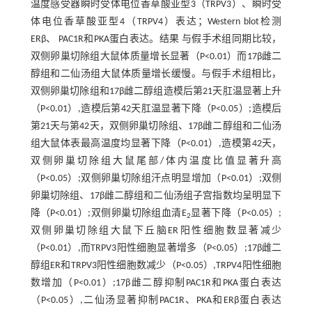
温度感受器瞬时受体电位香草酸亚型3（TRPV3）、瞬时受
体电位香草酸亚型4（TRPV4）表达；Western blot检测
ERβ、 PAC1R和PKA蛋白表达。结果 与假手术组同期比较，
双侧卵巢切除组大鼠体质量增长显著（P<0.01）而17β雌二
醇组和二仙汤组大鼠体质量增长缓慢。与假手术组相比，
双侧卵巢切除组和17β雌二醇组造模后第21天肛温显著上升
（P<0.01）,造模后第42天肛温显著下降（P<0.05）;造模后
第21天与第42天，双侧卵巢切除组、17β雌二醇组和二仙汤
组大鼠体表最高温度均显著下降（P<0.01）,造模第42天，
双侧卵巢切除组大鼠尾部/体内温度比值显著升高
（P<0.05）;双侧卵巢切除组汗点明显增加（P<0.01）;双侧
卵巢切除组、17β雌二醇组和二仙汤组子宫指数均呈明显下
降（P<0.01）;双侧卵巢切除组血清E
显著下降（P<0.05）;
2
双侧卵巢切除组大鼠下丘脑ER阳性细胞数显著减少
（P<0.01）,而TRPV3阳性细胞显著增多（P<0.05）;17β雌二
醇组ER和TRPV3阳性细胞数减少（P<0.05）,TRPV4阳性细胞
数增加（P<0.01）;17β雌二醇抑制PAC1R和PKA蛋白表达
（P<0.05）,二仙汤显著抑制PAC1R、PKA和ERβ蛋白表达