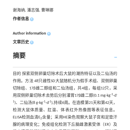
谢海纳, 潘志强, 曹琳娜
作者信息
+
Author information
+
文章历史
+
摘要
目的 探索双侧卵巢切除术后大鼠的潮热特征以及二仙汤的
作用。方法 48只雌性SD大鼠随机分为假手术组、双侧卵巢
切除组、17β雌二醇组和二仙汤组，共4组，每组12只，采
-1
-
用双侧卵巢切除术去势后分别灌胃17β雌二醇(0.1 mg·kg
·d
1
-1
-1
)、二仙汤(8 g·kg
·d
),持续6周。在造模第21天和第42天，
检测大鼠体质量、肛温、体表红外热像图等表征信息。
ELISA检测血清E
含量；采用HE染色观察大鼠子宫和足垫汗
2
腺的病理变化；免疫组化检测下丘脑雌激素受体（ER）及