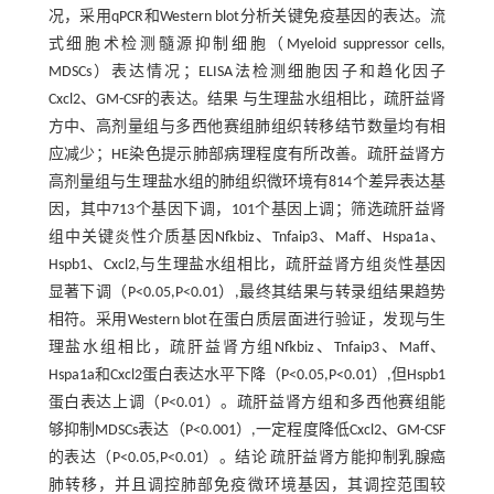
况，采用qPCR和Western blot分析关键免疫基因的表达。流
式细胞术检测髓源抑制细胞（Myeloid suppressor cells,
MDSCs）表达情况；ELISA法检测细胞因子和趋化因子
Cxcl2、GM-CSF的表达。结果 与生理盐水组相比，疏肝益肾
方中、高剂量组与多西他赛组肺组织转移结节数量均有相
应减少；HE染色提示肺部病理程度有所改善。疏肝益肾方
高剂量组与生理盐水组的肺组织微环境有814个差异表达基
因，其中713个基因下调，101个基因上调；筛选疏肝益肾
组中关键炎性介质基因Nfkbiz、Tnfaip3、Maff、Hspa1a、
Hspb1、Cxcl2,与生理盐水组相比，疏肝益肾方组炎性基因
显著下调（P<0.05,P<0.01）,最终其结果与转录组结果趋势
相符。采用Western blot在蛋白质层面进行验证，发现与生
理盐水组相比，疏肝益肾方组Nfkbiz、Tnfaip3、Maff、
Hspa1a和Cxcl2蛋白表达水平下降（P<0.05,P<0.01）,但Hspb1
蛋白表达上调（P<0.01）。疏肝益肾方组和多西他赛组能
够抑制MDSCs表达（P<0.001）,一定程度降低Cxcl2、GM-CSF
的表达（P<0.05,P<0.01）。结论 疏肝益肾方能抑制乳腺癌
肺转移，并且调控肺部免疫微环境基因，其调控范围较