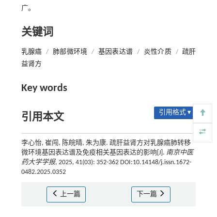
广。
关键词
乳腺癌
/
肺部微环境
/
基因表达谱
/
炎性介质
/
疏肝
益肾方
Key words
引用格式 ▾
引用本文
李心怡, 崔闯, 陈皖晴, 朱为康. 疏肝益肾方对乳腺癌肺转移
微环境基因表达谱及免疫相关基因表达的影响[J].
南京中医
药大学学报
, 2025, 41(03): 352-362 DOI:10.14148/j.issn.1672-
0482.2025.0352
上一篇
下一篇