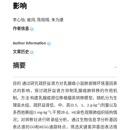
影响
李心怡, 崔闯, 陈皖晴, 朱为康
作者信息
+
Author information
+
文章历史
+
摘要
目的 通过研究疏肝益肾方对乳腺癌小鼠肺部微环境基因表
达的影响，探讨疏肝益肾方抑制乳腺癌肺转移的作用机
制。方法 构建乳腺癌原位移植瘤高转移模型，随机分为生
-1
理盐水组，疏肝益肾低、中、高(0.5、1、2 g·kg
)剂量以及
-1
多西他赛组(5 mg·kg
),干预28 d。HE染色观察肺组织结构情
况；对转移灶进行转录组分析，通过生物信息学分析基因
表达谱的GO和KEGG通路特点，筛选关键差异基因表达情