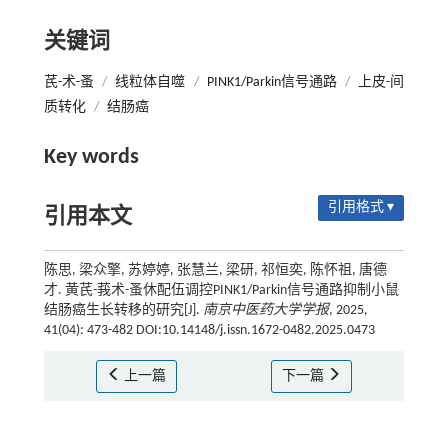
关键词
芪-术-蚤
/
线粒体自噬
/
PINK1/Parkin信号通路
/
上皮-间
质转化
/
结肠癌
Key words
引用格式 ▾
引用本文
陈思, 梁众擎, 苏婷婷, 张慧兰, 梁研, 祁恒奕, 陈怀祖, 唐德
才. 黄芪-莪术-蚤休配伍调控PINK1/Parkin信号通路抑制小鼠
结肠癌生长转移的研究[J].
南京中医药大学学报
, 2025,
41(04): 473-482 DOI:10.14148/j.issn.1672-0482.2025.0473
上一篇
下一篇