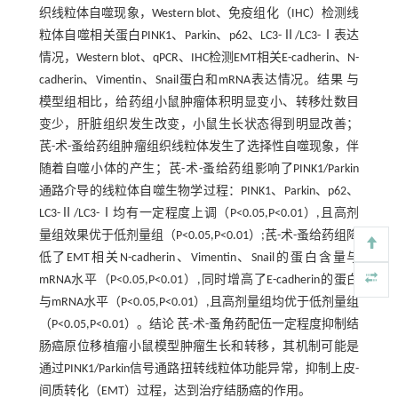
织线粒体自噬现象，Western blot、免疫组化（IHC）检测线
粒体自噬相关蛋白PINK1、Parkin、p62、LC3-Ⅱ/LC3-Ⅰ表达
情况，Western blot、qPCR、IHC检测EMT相关E-cadherin、N-
cadherin、Vimentin、Snail蛋白和mRNA表达情况。结果 与
模型组相比，给药组小鼠肿瘤体积明显变小、转移灶数目
变少，肝脏组织发生改变，小鼠生长状态得到明显改善；
芪-术-蚤给药组肿瘤组织线粒体发生了选择性自噬现象，伴
随着自噬小体的产生；芪-术-蚤给药组影响了PINK1/Parkin
通路介导的线粒体自噬生物学过程：PINK1、Parkin、p62、
LC3-Ⅱ/LC3-Ⅰ均有一定程度上调（P<0.05,P<0.01）,且高剂
量组效果优于低剂量组（P<0.05,P<0.01）;芪-术-蚤给药组降
低了EMT相关N-cadherin、Vimentin、Snail的蛋白含量与
mRNA水平（P<0.05,P<0.01）,同时增高了E-cadherin的蛋白
与mRNA水平（P<0.05,P<0.01）,且高剂量组均优于低剂量组
（P<0.05,P<0.01）。结论 芪-术-蚤角药配伍一定程度抑制结
肠癌原位移植瘤小鼠模型肿瘤生长和转移，其机制可能是
通过PINK1/Parkin信号通路扭转线粒体功能异常，抑制上皮-
间质转化（EMT）过程，达到治疗结肠癌的作用。