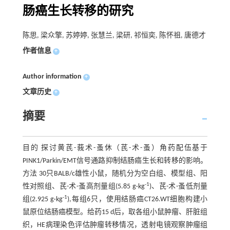
肠癌生长转移的研究
陈思, 梁众擎, 苏婷婷, 张慧兰, 梁研, 祁恒奕, 陈怀祖, 唐德才
作者信息
+
Author information
+
文章历史
+
摘要
目的 探讨黄芪-莪术-蚤休（芪-术-蚤）角药配伍基于
PINK1/Parkin/EMT信号通路抑制结肠癌生长和转移的影响。
方法 30只BALB/c雄性小鼠，随机分为空白组、模型组、阳
-1
性对照组、芪-术-蚤高剂量组(5.85 g·kg
)、芪-术-蚤低剂量
-1
组(2.925 g·kg
),每组6只，使用结肠癌CT26.WT细胞构建小
鼠原位结肠癌模型。给药15 d后，取各组小鼠肿瘤、肝脏组
织，HE病理染色评估肿瘤转移情况，透射电镜观察肿瘤组