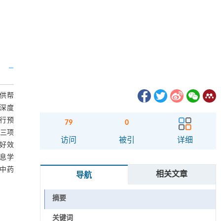
供帮
行深度
进行预
79
0
R三项
访问
被引
详细
良好效
信息学
为中药
相关文章
导航
摘要
关键词