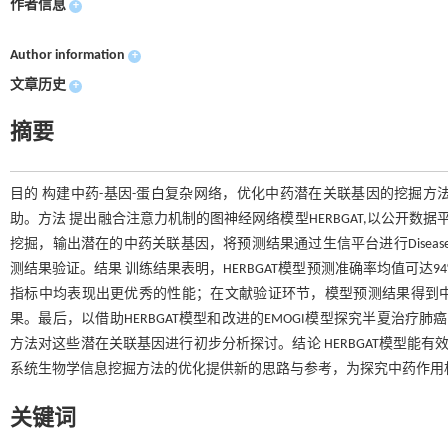
作者信息
+
Author information
+
文章历史
+
摘要
目的 构建中药-基因-蛋白复杂网络，优化中药潜在关联基因的挖掘
助。方法 提出融合注意力机制的图神经网络模型HERBGAT,以公开数
挖掘，输出潜在的中药关联基因，将预测结果通过生信平台进行Disea
测结果验证。结果 训练结果表明，HERBGAT模型预测准确率均值可达94%
指标中均表现出更优秀的性能；在文献验证环节，模型预测结果得到中医
果。最后，以借助HERBGAT模型和改进的EMOGI模型探究半夏治疗
方法对这些潜在关联基因进行初步分析探讨。结论 HERBGAT模型能
系统生物学信息挖掘方法的优化提供新的思路与参考，为探究中药作用
关键词