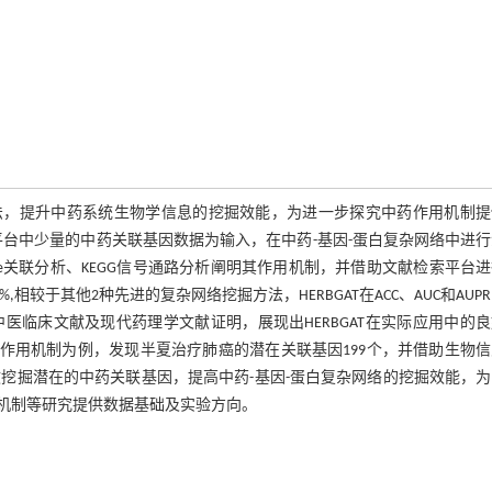
方法，提升中药系统生物学信息的挖掘效能，为进一步探究中药作用机制提
据平台中少量的中药关联基因数据为输入，在中药-基因-蛋白复杂网络中进
se关联分析、KEGG信号通路分析阐明其作用机制，并借助文献检索平台
,相较于其他2种先进的复杂网络挖掘方法，HERBGAT在ACC、AUC和AUP
临床文献及现代药理学文献证明，展现出HERBGAT在实际应用中的
肺癌作用机制为例，发现半夏治疗肺癌的潜在关联基因199个，并借助生物
有效挖掘潜在的中药关联基因，提高中药-基因-蛋白复杂网络的挖掘效能，
机制等研究提供数据基础及实验方向。