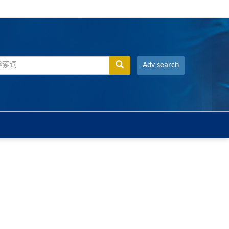
Adv search