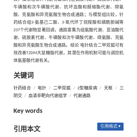
牛磺酸和次牛磺酸代谢、抗坏血酸和醛缩酯代谢、缬氨
酸、亮氨酸和异亮氨酸生物合成通路；与模型组比较，针
药结合组3-氨基己二酸、3-氧代环丁烷羧酸和磷酰胆碱等
237个代谢物显著回调，通路富集为组氨酸代谢、亚油酸代
谢、硫胺素代谢、牛磺酸和次牛磺酸代谢、缬氨酸、亮氨
酸和异亮氨酸生物合成通路。结论 电针结合二甲双胍可有
效改善T2DM大鼠糖脂代谢，其潜在作用机制可能与调控机
体氨基酸代谢有关。
关键词
针药结合
/
电针
/
二甲双胍
/
2型糖尿病
/
天枢
/
三
阴交
/
血清非靶向代谢组学
/
代谢通路
Key words
引用格式 ▾
引用本文