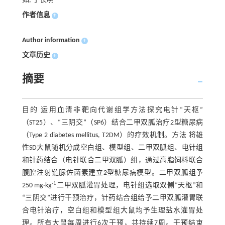
如, 于长明
作者信息
+
Author information
+
文章历史
+
摘要
目的 运用血清非靶向代谢组学方法探究电针“天枢”
（ST25）、“三阴交”（SP6）结合二甲双胍治疗2型糖尿病
（Type 2 diabetes mellitus, T2DM）的疗效机制。方法 将雄
性SD大鼠随机分成空白组、模型组、二甲双胍组、电针组
和针药结合（电针联合二甲双胍）组，通过高脂饲料联合
腹腔注射链脲佐菌素建立2型糖尿病模型。二甲双胍组予
-1
250 mg·kg
二甲双胍灌胃处理，电针组选取双侧“天枢”和
“三阴交”进行干预治疗，针药结合组给予二甲双胍灌胃联
合电针治疗，空白组和模型组大鼠均予生理盐水灌胃处
理。所有大鼠每周进行6次干预，共持续7周。干预结束