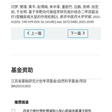
闫梦, 樊璞, 黄平, 赵博嫣, 朱中革, 董韵竹, 吕鹏, 房婷, 张宏
如, 于长明. 基于非靶向代谢组学研究电针结合二甲双胍治
疗2型糖尿病大鼠的作用机制[J].
南京中医药大学学报
, 2025,
41(05): 590-599 DOI:10.14148/j.issn.1672-0482.2025.0590
上一篇
下一篇
基金资助
江苏省基础研究计划专项基金(自然科学基金)项目
(BK20231305)