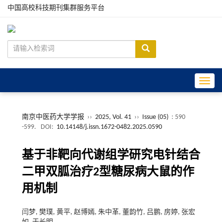
中国高校科技期刊集群服务平台
Toggle
南京中医药大学学报
››
2025, Vol. 41
››
Issue (05)
: 590
-599.
DOI:
10.14148/j.issn.1672-0482.2025.0590
基于非靶向代谢组学研究电针结合
二甲双胍治疗2型糖尿病大鼠的作
用机制
闫梦, 樊璞, 黄平, 赵博嫣, 朱中革, 董韵竹, 吕鹏, 房婷, 张宏