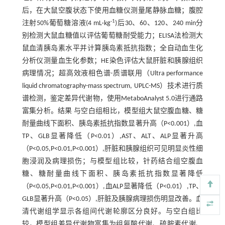
后，在大鼠空腹状态下使用血糖仪测量尾静脉血糖；腹腔
-1
注射50%葡萄糖溶液(4 mL·kg
)后30、60、120、240 min分
别检测大鼠血糖值以评估葡萄糖耐受能力；ELISA法检测大
鼠血清胰岛素水平并计算胰岛素抵抗指数；全自动血生化
分析仪测量血生化参数；HE染色评估大鼠肝脏和胰腺组织
病理情况；超高效液相色谱-质谱联用（Ultra performance
liquid chromatography-mass spectrum, UPLC-MS）技术进行质
谱检测，鉴定差异代谢物，使用MetaboAnalyst 5.0进行通路
富集分析。结果 与空白组相比，模型组大鼠空腹血糖、糖
耐量曲线下面积、胰岛素抵抗指数显著升高（P<0.001）,血
TP、GLB显著降低（P<0.01）,AST、ALT、ALP显著升高
（P<0.05,P<0.01,P<0.001）,肝脏和胰腺组织可见明显炎性细
胞浸润及病理损伤；与模型组比较，针药结合组空腹血
糖、糖耐量曲线下面积、胰岛素抵抗指数显著降低
（P<0.05,P<0.01,P<0.001）,血ALP显著降低（P<0.01）,TP、
GLB显著升高（P<0.05）,肝脏及胰腺病理损伤明显改善。血
清代谢组学显示各组间代谢轮廓区分良好。与空白组比
较，模型组差异代谢物富集为组氨酸代谢、硫胺素代谢、