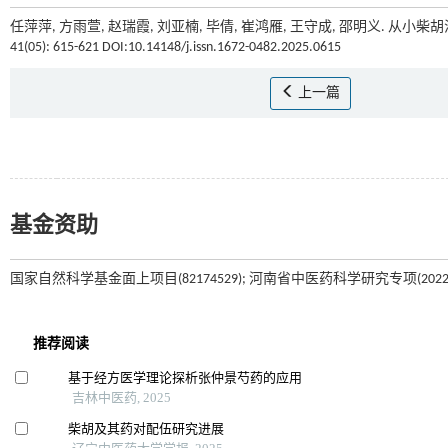
任萍萍, 方雨萱, 赵瑞霞, 刘亚楠, 毕倩, 崔鸿雁, 王守成, 邵明义. 从
41(05): 615-621 DOI:10.14148/j.issn.1672-0482.2025.0615
上一篇
基金资助
国家自然科学基金面上项目(82174529); 河南省中医药科学研究专项(2022ZY