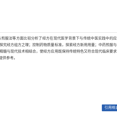
与煎服法等方面比较分析了经方在现代医学背景下与传统中医实践中的应
探究经方组方之理；控制药物质量标准，探索经方新用用量；中药煎服与
精髓与现代技术相结合，使经方应用既保持传统特色又符合现代临床要求
提供参考。
引用格式