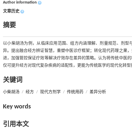
Author information
+
文章历史
+
摘要
以小柴胡汤为例，从临床应用范围、组方内涵理解、剂量规范、剂型
异。提出融合经方辨证智慧，重塑中医诊疗框架；转化现代药理之果，
进，加强管控保证疗效等解决疗效存在差异的策略。认为将传统中医的
仅可提升经方对现代复杂疾病的适配性，更能为传统医学的现代化转型
关键词
小柴胡汤
/
经方
/
现代方剂学
/
传统用药
/
差异分析
Key words
引用本文