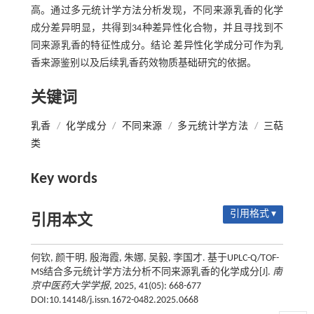
高。通过多元统计学方法分析发现，不同来源乳香的化学
成分差异明显，共得到34种差异性化合物，并且寻找到不
同来源乳香的特征性成分。结论 差异性化学成分可作为乳
香来源鉴别以及后续乳香药效物质基础研究的依据。
关键词
乳香
/
化学成分
/
不同来源
/
多元统计学方法
/
三萜
类
Key words
引用格式 ▾
引用本文
何钦, 颜干明, 殷海霞, 朱娜, 吴毅, 李国才. 基于UPLC-Q/TOF-
MS结合多元统计学方法分析不同来源乳香的化学成分[J].
南
京中医药大学学报
, 2025, 41(05): 668-677
DOI:10.14148/j.issn.1672-0482.2025.0668