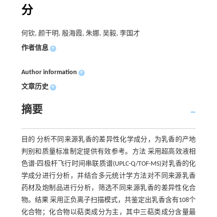
分
何钦, 颜干明, 殷海霞, 朱娜, 吴毅, 李国才
作者信息
+
Author information
+
文章历史
+
摘要
目的 分析不同来源乳香的差异性化学成分，为乳香的产地
判别和质量标准制定提供有效参考。方法 采用超高效液相
色谱-四极杆飞行时间串联质谱(UPLC-Q/TOF-MS)对乳香的化
学成分进行分析，并结合多元统计学方法对不同来源乳香
药材及炮制品进行分析，筛选不同来源乳香的差异性化合
物。结果 采用正负离子扫描模式，共鉴定出乳香含有108个
化合物；化合物以萜类成分为主，其中三萜类成分含量最