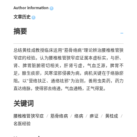
Author information
+
文章历史
+
摘要
总结黄桂成教授临床运用“筋骨络病”理论辨治腰椎椎管狭
窄症的经验。认为腰椎椎管狭窄症证属本虚标实，与肝、
肾、脾胃脏腑密切相关，肝肾亏虚，气血乏源，脾胃不
足，酿生痰瘀，风寒湿邪侵袭为病，病机关键在于络脉瘀
阻。以“营络扶正、通络祛邪”为治则，善用虫类药，药力
直达络脉，使得邪去络通，气血通畅，正气得复。
关键词
腰椎椎管狭窄症
/
筋骨络病
/
络病
/
痹证
/
黄桂成
/
名医经验