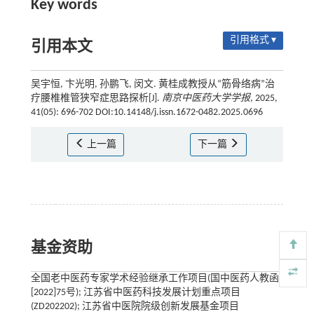
Key words
引用格式 ▾
引用本文
吴宇恒, 卞光明, 孙鹏飞, 闵文. 黄桂成教授从“筋骨络病”治
疗腰椎椎管狭窄症思路探析[J].
南京中医药大学学报
, 2025,
41(05): 696-702 DOI:10.14148/j.issn.1672-0482.2025.0696
上一篇
下一篇
基金资助
全国老中医药专家学术经验继承工作项目(国中医药人教函
[2022]75号); 江苏省中医药科技发展计划重点项目
(ZD202202); 江苏省中医院院级创新发展基金项目