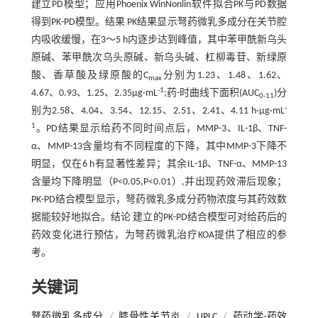
建立PD模型；应用Phoenix WinNonlin软件拟合PK与PD数据
得到PK-PD模型。结果 PK结果显示弩药微乳多成分在关节腔
内吸收缓慢，在3～5 h内逐步达到峰值，其中苯甲酰新乌头
原碱、苯甲酰次乌头原碱、新乌头碱、杠柳毒苷、新绿原
酸、香草酸及绿原酸的C
分别为1.23、1.48、1.62、
max
-1
4.67、0.93、1.25、2.35μg·mL
;药-时曲线下面积(AUC
)分
0-11
-
别为2.58、4.04、3.54、12.15、2.51、2.41、4.11 h·μg·mL
1
。PD结果显示给药不同时间点后，MMP-3、IL-1β、TNF-
α、MMP-13含量均有不同程度的下降，其中MMP-3下降不
明显，仅在6 h有显著性差异；其余IL-1β、TNF-α、MMP-13
含量均下降明显（P<0.05,P<0.01）,并出现药效滞后现象；
PK-PD结合模型显示，弩药微乳多成分药物浓度与其药效数
据能较好地拟合。结论 建立的PK-PD结合模型可对给药后的
药效变化进行预估，为弩药微乳治疗KOA提供了相应的参
考。
关键词
弩药微乳多成分
/
膝骨性关节炎
/
UPLC
/
药动学-药效