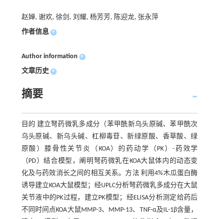
赵婵, 谢欢, 徐剑, 刘耀, 杨芳芳, 陈迎龙, 张永萍
作者信息
+
Author information
+
文章历史
+
摘要
目的 建立弩药微乳多成分（苯甲酰新乌头原碱、苯甲酰次
乌头原碱、新乌头碱、杠柳毒苷、新绿原酸、香草酸、绿
原酸）膝骨性关节炎（KOA）的药动学（PK）-药效学
（PD）结合模型，阐明弩药微乳在KOA大鼠体内的动态变
化及与药效消长之间的相互关系。方法 利用4%木瓜蛋白酶
诱导建立KOA大鼠模型；经UPLC分析弩药微乳多成分在大鼠
关节液中的PK过程，建立PK模型；经ELISA分析测定给药后
不同时间点KOA大鼠MMP-3、MMP-13、TNF-α及IL-1β含量，