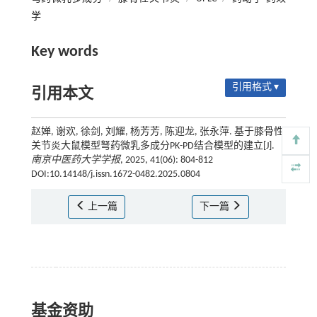
学
Key words
引用格式 ▾
引用本文
赵婵, 谢欢, 徐剑, 刘耀, 杨芳芳, 陈迎龙, 张永萍. 基于膝骨性
关节炎大鼠模型弩药微乳多成分PK-PD结合模型的建立[J].
南京中医药大学学报
, 2025, 41(06): 804-812
DOI:10.14148/j.issn.1672-0482.2025.0804
上一篇
下一篇
基金资助