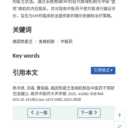
的疲乏状态。通过系统梳理CRF的现代病理机制与中医“虚
劳”病机的内在联系，并对现有中医药干预方案进行循证评
价，旨在为CRF的临床防治提供新的理论依据和治疗策略。
关键词
癌因性疲乏
/
发病机制
/
中医药
Key words
引用格式 ▾
引用本文
杨书贤, 洪禹, 曹丽娟. 癌因性疲乏发病机制及中医药干预研
究进展[J].
南京中医药大学学报
, 2025, 41(06): 838-846
DOI:10.14148/j.issn.1672-0482.2025.0838
上一篇
下一篇