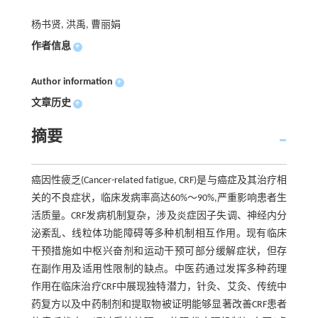
杨书贤, 洪禹, 曹丽娟
作者信息
+
Author information
+
文章历史
+
摘要
癌因性疲乏(Cancer-related fatigue, CRF)是与癌症及其治疗相
关的不良症状，临床发病率高达60%～90%,严重影响患者生
活质量。CRF发病机制复杂，涉及炎症因子失调、神经内分
泌紊乱、线粒体功能障碍等多种机制相互作用。现有临床
干预措施如中枢兴奋剂和运动干预可部分缓解症状，但存
在副作用及适用性限制的缺点。中医药通过发挥多种药理
作用在临床治疗CRF中展现独特潜力，针灸、艾灸、传统中
药复方以及中药制剂和提取物被证明能够显著改善CRF患者