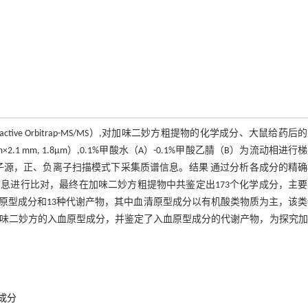
tive Orbitrap-MS/MS）,对加味二妙方粗提物的化学成分、大鼠给药后
m×2.1 mm, 1.8μm）,0.1%甲酸水（A）-0.1%甲酸乙腈（B）为流动相进行
）离子源，正、负离子扫描模式下采集质谱信息。结果 通过分析各成分的精
息进行比对，最终在加味二妙方粗提物中共鉴定出173个化学成分，主要
原型成分和13种代谢产物，其中血清原型成分以有机酸类物质为主，该
加味二妙方的入血原型成分，并鉴定了入血原型成分的代谢产物，为探究加
成分