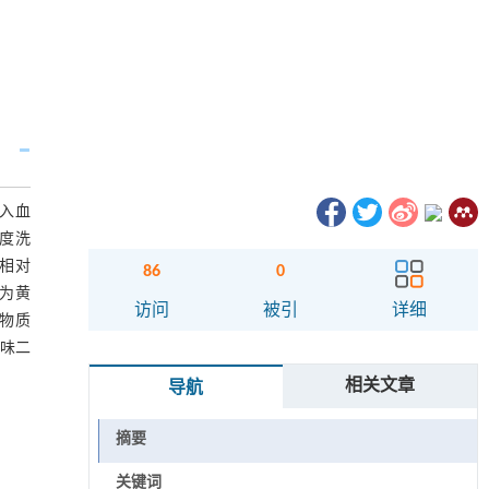
的入血
梯度洗
确相对
86
0
为黄
访问
被引
详细
类物质
味二
相关文章
导航
摘要
关键词