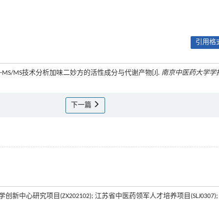
引用格式
rbitrap-MS/MS技术分析加味二妙方的活性成分与代谢产物[J].
南京中医药大学学
下一篇
中心研究项目(ZX202102); 江苏省中医药领军人才培养项目(SLJ0307);