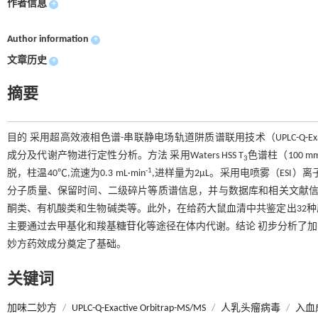
作者信息
+
Author information
+
文章历史
+
摘要
目的 采用超高效液相色谱-串联静电场轨道阱质谱联用技术（UPLC-Q-Exac
成分及代谢产物进行定性分析。方法 采用Waters HSS T
色谱柱（100 m
3
-1
脱，柱温40℃,流速为0.3 mL·min
,进样量为2μL。采用电喷雾（ESI
分子质量、保留时间、二级碎片等质谱信息，并与数据库和相关文献信
酮类、有机酸类和生物碱类等。此外，在给药大鼠血清中共鉴定出32种
主要通过去甲基化和羧基糖苷化等途径在体内代谢。结论 初步分析了
妙方药效成分奠定了基础。
关键词
加味二妙方
/
UPLC-Q-Exactive Orbitrap-MS/MS
/
人乳头瘤病毒
/
入血