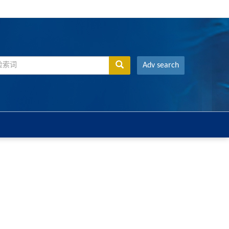
Adv search