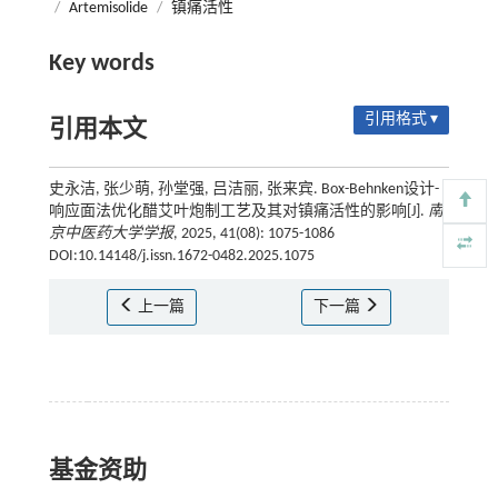
/
Artemisolide
/
镇痛活性
Key words
引用格式 ▾
引用本文
史永洁, 张少萌, 孙堂强, 吕洁丽, 张来宾. Box-Behnken设计-
响应面法优化醋艾叶炮制工艺及其对镇痛活性的影响[J].
南
京中医药大学学报
, 2025, 41(08): 1075-1086
DOI:10.14148/j.issn.1672-0482.2025.1075
上一篇
下一篇
基金资助