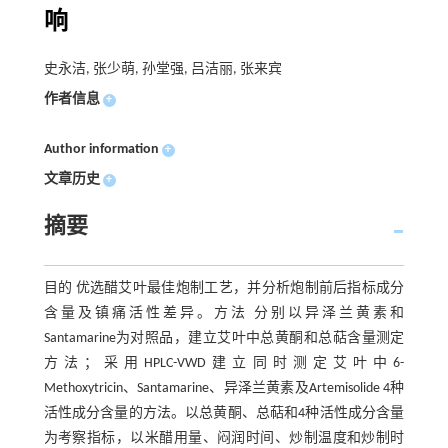
响
史永洁, 张少萌, 孙堂强, 吕洁丽, 张来宾
作者信息
+
Author information
+
文章历史
+
摘要
目的 优选醋艾叶最佳炮制工艺，并分析炮制前后指标成分
含量及镇痛活性差异。方法 分别以异泽兰黄素和
Santamarine为对照品，建立艾叶中总黄酮和总萜含量测定
方法；采用HPLC-VWD建立同时测定艾叶中6-
Methoxytricin、Santamarine、异泽兰黄素及Artemisolide 4种
活性成分含量的方法。以总黄酮、总萜和4种活性成分含量
为考察指标，以米醋用量、闷润时间、炒制温度和炒制时