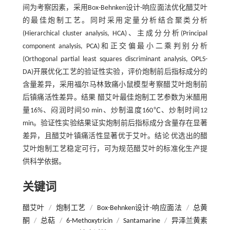
间为考察因素，采用Box-Behnken设计-响应面法优化醋艾叶
的最佳炮制工艺。同时采用定量分析结合聚类分析
(Hierarchical cluster analysis, HCA)、主成分分析(Principal
component analysis, PCA)和正交偏最小二乘判别分析
(Orthogonal partial least squares discriminant analysis, OPLS-
DA)开展优化工艺的验证性实验，评价炮制前后指标成分的
含量差异，采用福尔马林致痛小鼠模型考察醋艾叶炮制前
后镇痛活性差异。结果 醋艾叶最佳炮制工艺参数为米醋用
量16%、闷润时间50 min、炒制温度160℃、炒制时间12
min。验证性实验结果证实炮制前后指标成分含量存在显著
差异，且醋艾叶镇痛活性显著优于艾叶。结论 优选出的醋
艾叶炮制工艺稳定可行，可为规范醋艾叶的标准化生产提
供科学依据。
关键词
醋艾叶
/
炮制工艺
/
Box-Behnken设计-响应面法
/
总黄
酮
/
总萜
/
6-Methoxytricin
/
Santamarine
/
异泽兰黄素