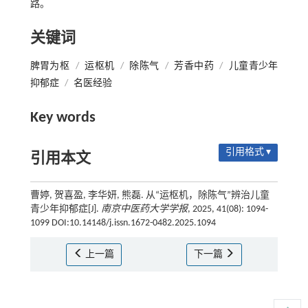
路。
关键词
脾胃为枢
/
运枢机
/
除陈气
/
芳香中药
/
儿童青少年
抑郁症
/
名医经验
Key words
引用格式 ▾
引用本文
曹婷, 贺喜盈, 李华妍, 熊磊. 从“运枢机，除陈气”辨治儿童
青少年抑郁症[J].
南京中医药大学学报
, 2025, 41(08): 1094-
1099 DOI:10.14148/j.issn.1672-0482.2025.1094
上一篇
下一篇