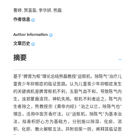
曹婷, 贺喜盈, 李华妍, 熊磊
作者信息
+
Author information
+
文章历史
+
摘要
基于“脾胃为枢”理论总结熊磊教授“运枢机，除陈气”治疗儿
童青少年抑郁症的临证思路。认为儿童青少年抑郁症发生
的关键病机是脾胃枢机不利，五脏气血不和，导致陈气内
生，浊邪蒙蔽清窍，神机失用。枢机不利者运之，陈气内
生者除之，熊教授宗《黄帝内经》“治之以兰，除陈气也”
理念，活用中医芳香疗法，以“运枢机，除陈气”为基本治
法，拟香枳舒心方为基础方，分别施以除湿、化痰、消
积、化瘀、散火解郁五法。并附验案一则，阐释其临证思