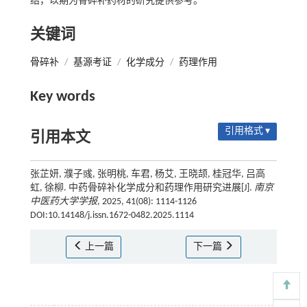
结，以期为骨碎补药材的研究提供参考。
关键词
骨碎补
/
基源考证
/
化学成分
/
药理作用
Key words
引用格式 ▾
引用本文
张芷妍, 濮子彧, 张明桃, 车君, 杨艾, 王晓颉, 桂冠华, 吕高
虹, 徐柳. 中药骨碎补化学成分和药理作用研究进展[J].
南京
中医药大学学报
, 2025, 41(08): 1114-1126
DOI:10.14148/j.issn.1672-0482.2025.1114
上一篇
下一篇