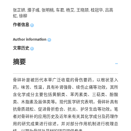
张芷妍, 濮子彧, 张明桃, 车君, 杨艾, 王晓颉, 桂冠华, 吕高
虹, 徐柳
作者信息
+
Author information
+
文章历史
+
摘要
骨碎补是被历代本草广泛收载的骨伤要药，以根状茎入
药，味苦、性温，具有补肾强骨、续伤止痛等功效，其所
含化学成分主要包括黄酮类、苯丙素类、三萜类、酚酸
类、木脂素及甾体类等。现代医学研究表明，骨碎补具有
抗骨质疏松、促进骨折愈合、抗炎、护牙生齿等功效。笔
者对骨碎补的应用历史及近年来有关其化学成分及药理作
用的研究成果进行综述，并对部分作用机制进行梳理总