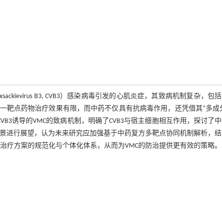
Coxsackievirus B3, CVB3）感染病毒引发的心肌炎症，其致病机制复杂，包
一靶点药物治疗效果有限，而中药不仅具有抗病毒作用，还凭借其“多成分
VB3诱导的VMC的致病机制，明确了CVB3与宿主细胞相互作用，探讨了
C的前景进行展望，认为未来研究应加强基于中药复方多靶点协同机制解析，
治疗方案的规范化与个体化体系，从而为VMC的防治提供更有效的策略。