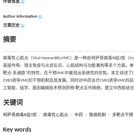
作者信息
+
Author information
+
文章历史
+
摘要
病毒性心肌炎（Viral myocarditis,VMC）是一种由柯萨奇病毒B组3型（
直接作用、宿主免疫与炎症反应、心肌结构与功能重构等多个方面。单
靶点-多通路”的特性，在干预VMC中展现出系统性的优势。本文综述了C
CVB3诱导VMC的干预机制及其发展。同时对中药治疗CVB3诱导VM
工智能、组学、基因编辑技术预测药物-靶点互作网络，建立中西医结合
关键词
柯萨奇病毒B组3型
/
病毒性心肌炎
/
中药
/
致病机制
/
多靶点干预
Key words