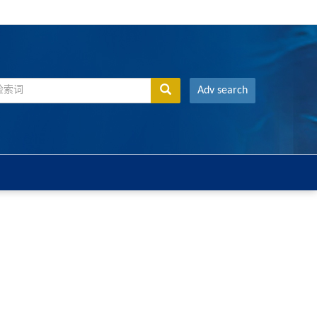
Adv search