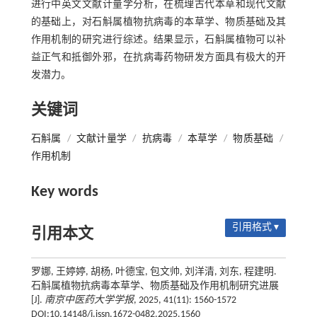
进行中英文文献计量学分析，在梳理古代本草和现代文献
的基础上，对石斛属植物抗病毒的本草学、物质基础及其
作用机制的研究进行综述。结果显示，石斛属植物可以补
益正气和抵御外邪，在抗病毒药物研发方面具有极大的开
发潜力。
关键词
石斛属
/
文献计量学
/
抗病毒
/
本草学
/
物质基础
/
作用机制
Key words
引用格式 ▾
引用本文
罗娜, 王婷婷, 胡杨, 叶德宝, 包文帅, 刘洋清, 刘东, 程建明.
石斛属植物抗病毒本草学、物质基础及作用机制研究进展
[J].
南京中医药大学学报
, 2025, 41(11): 1560-1572
DOI:10.14148/j.issn.1672-0482.2025.1560