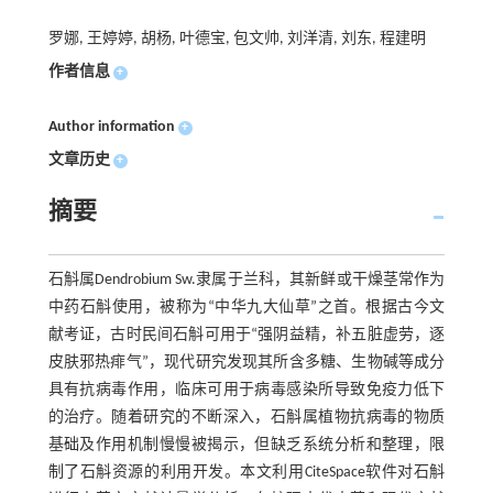
罗娜, 王婷婷, 胡杨, 叶德宝, 包文帅, 刘洋清, 刘东, 程建明
作者信息
+
Author information
+
文章历史
+
摘要
石斛属Dendrobium Sw.隶属于兰科，其新鲜或干燥茎常作为
中药石斛使用，被称为“中华九大仙草”之首。根据古今文
献考证，古时民间石斛可用于“强阴益精，补五脏虚劳，逐
皮肤邪热痱气”，现代研究发现其所含多糖、生物碱等成分
具有抗病毒作用，临床可用于病毒感染所导致免疫力低下
的治疗。随着研究的不断深入，石斛属植物抗病毒的物质
基础及作用机制慢慢被揭示，但缺乏系统分析和整理，限
制了石斛资源的利用开发。本文利用CiteSpace软件对石斛