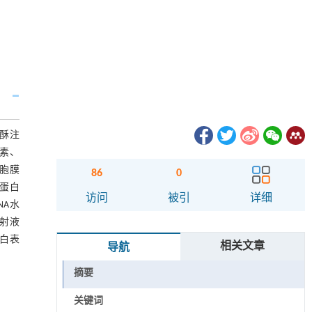
蟾酥注
扰素、
细胞膜
86
0
P蛋白
访问
被引
详细
NA水
注射液
蛋白表
相关文章
导航
摘要
关键词