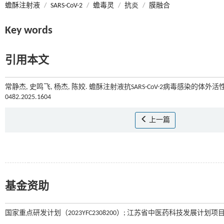
蟾酥注射液
/
SARS-CoV-2
/
蟾毒灵
/
抗炎
/
膜融合
Key words
引用本文
常静杰, 史鸣飞, 杨杰, 陈姣. 蟾酥注射液抗SARS-CoV-2病毒感染的体外活性
0482.2025.1604
上一篇
基金资助
国家重点研发计划（2023YFC2308200）; 江苏省中医药科技发展计划项目（