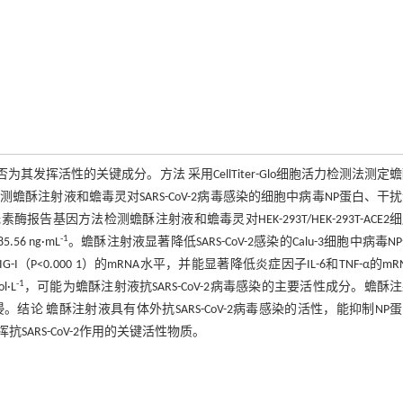
为其发挥活性的关键成分。方法 采用CellTiter-Glo细胞活力检测法测定
R检测蟾酥注射液和蟾毒灵对SARS-CoV-2病毒感染的细胞中病毒NP蛋白、干
基因方法检测蟾酥注射液和蟾毒灵对HEK-293T/HEK-293T-ACE2
-1
5.56 ng·mL
。蟾酥注射液显著降低SARS-CoV-2感染的Calu-3细胞中病毒N
RIG-I（P<0.000 1）的mRNA水平，并能显著降低炎症因子IL-6和TNF-α的mR
-1
l·L
，可能为蟾酥注射液抗SARS-CoV-2病毒感染的主要活性成分。蟾酥
侵。结论 蟾酥注射液具有体外抗SARS-CoV-2病毒感染的活性，能抑制NP
ARS-CoV-2作用的关键活性物质。