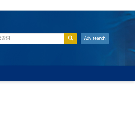
Adv search