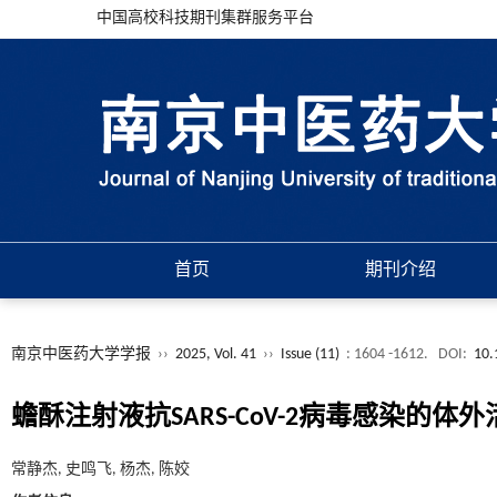
中国高校科技期刊集群服务平台
首页
期刊介绍
南京中医药大学学报
››
2025, Vol. 41
››
Issue (11)
: 1604 -1612.
DOI:
10.
蟾酥注射液抗SARS-CoV-2病毒感染的体
常静杰, 史鸣飞, 杨杰, 陈姣