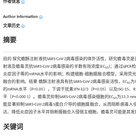
作者信息
+
Author information
+
文章历史
+
摘要
目的 探究蟾酥注射液抗SARS-CoV-2病毒感染的体外活性，研究蟾毒灵是否
射液及蟾毒灵抗SARS-CoV-2病毒感染的半数有效浓度(EC
)；通过qPC
50
炎症因子等的mRNA水平的影响；构建细胞-细胞膜融合模型，采用荧光素酶报告
融合的影响。结果 蟾酥注射液具有抗SARS-CoV-2病毒感染活性，EC
为8
50
的mRNA水平（P<0.05），下调干扰素IFN-λ2/3（P<0.05）以及ISG-15、
平（P<0.000 1）。蟾毒灵抑制SARS-CoV-2病毒感染细胞的EC
为13.3 nmo
50
能显著抑制SARS-CoV-2病毒S蛋白介导的细胞膜融合，从而阻断病毒入
达、降低炎症因子水平并阻断膜融合入侵宿主细胞，蟾毒灵可能是其发挥抗S
关键词