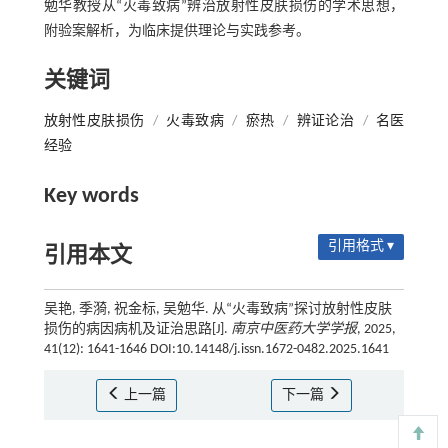
勉华教授从“火毒致病”辨治放射性皮肤损伤的学术思想，
附验案解析，为临床提供理论与实践参考。
关键词
放射性皮肤损伤
/
火毒致病
/
瘀热
/
辨证论治
/
名医
经验
Key words
引用格式 ▾
引用本文
吴艳, 季漪, 祝金标, 吴勉华. 从“火毒致病”探讨放射性皮肤
损伤的病因病机及证治思路[J].
南京中医药大学学报
, 2025,
41(12): 1641-1646 DOI:10.14148/j.issn.1672-0482.2025.1641
上一篇
下一篇