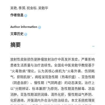
吴艳, 季漪, 祝金标, 吴勉华
作者信息
+
Author information
+
文章历史
+
摘要
放射性皮肤损伤是肿瘤放射治疗中高发并发症，严重影响
患者生活质量与治疗连续性。全国名中医吴勉华教授基于
“火毒致病”理论，认为其核心病机为“火毒外袭、伤阴耗
气、瘀阻肌肤”，病程呈现急性期（热毒炽盛）、亚急性期
（阴虚血瘀）、慢性期（气阴两虚）的动态演变。治疗上
以“分期辨证、标本兼顾”为原则，急性期清热解毒、凉血
消肿，亚急性期滋阴润燥、清热化瘀，慢性期益气养阴、
化瘀通络，并强调内外合治与防治结合。本文系统梳理吴