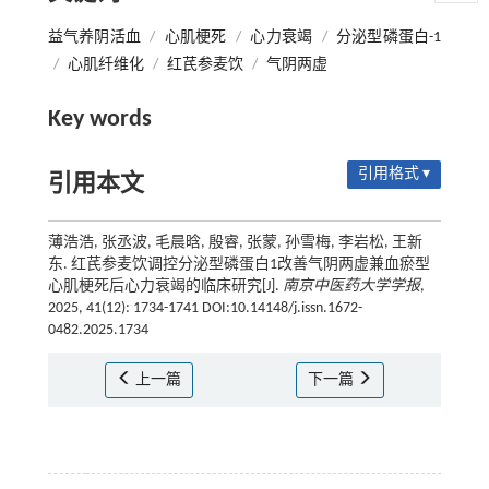
益气养阴活血
/
心肌梗死
/
心力衰竭
/
分泌型磷蛋白-1
/
心肌纤维化
/
红芪参麦饮
/
气阴两虚
Key words
引用格式 ▾
引用本文
薄浩浩, 张丞波, 毛晨晗, 殷睿, 张蒙, 孙雪梅, 李岩松, 王新
东. 红芪参麦饮调控分泌型磷蛋白1改善气阴两虚兼血瘀型
心肌梗死后心力衰竭的临床研究[J].
南京中医药大学学报
,
2025, 41(12): 1734-1741 DOI:10.14148/j.issn.1672-
0482.2025.1734
上一篇
下一篇