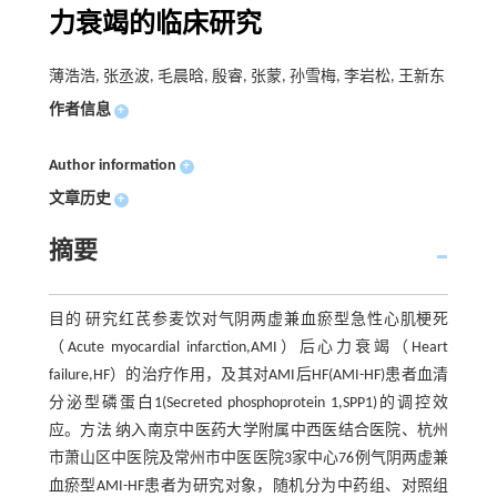
力衰竭的临床研究
薄浩浩, 张丞波, 毛晨晗, 殷睿, 张蒙, 孙雪梅, 李岩松, 王新东
作者信息
+
Author information
+
文章历史
+
摘要
目的 研究红芪参麦饮对气阴两虚兼血瘀型急性心肌梗死
（Acute myocardial infarction,AMI）后心力衰竭（Heart
failure,HF）的治疗作用，及其对AMI后HF(AMI-HF)患者血清
分泌型磷蛋白1(Secreted phosphoprotein 1,SPP1)的调控效
应。方法 纳入南京中医药大学附属中西医结合医院、杭州
市萧山区中医院及常州市中医医院3家中心76例气阴两虚兼
血瘀型AMI-HF患者为研究对象，随机分为中药组、对照组