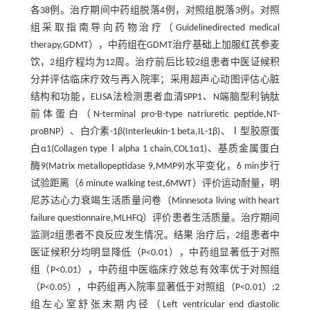
各38例。治疗期间中药组脱落4例，对照组脱落3例。对照
组采取指南导向药物治疗（Guidelinedirected medical
therapy,GDMT），中药组在GDMT治疗基础上加服红芪参麦
饮，2组疗程均为12周。治疗前后比较2组患者中医证候积
分并评估临床疗效与再入院率；采用超声心动图评估心脏
结构和功能，ELISA法检测患者血清SPP1、N端脑型利钠肽
前体蛋白（N-terminal pro-B-type natriuretic peptide,NT-
proBNP）、白介素-1β(Interleukin-1 beta,IL-1β)、Ⅰ型胶原蛋
白α1(Collagen typeⅠalpha 1 chain,COL1α1)、基质金属蛋白
酶9(Matrix metallopeptidase 9,MMP9)水平变化，6 min步行
试验距离（6 minute walking test,6MWT）评价运动耐量，明
尼苏达心力衰竭生活质量问卷（Minnesota living with heart
failure questionnaire,MLHFQ）评价患者生活质量。治疗期间
监测2组患者不良反应发生情况。结果 治疗后，2组患者中
医证候积分均明显降低（P<0.01），中药组显著低于对照
组（P<0.01），中药组中医临床疗效总有效率优于对照组
（P<0.05），中药组再入院率显著低于对照组（P<0.01）;2
组左心室舒张末期内径（Left ventricular end diastolic