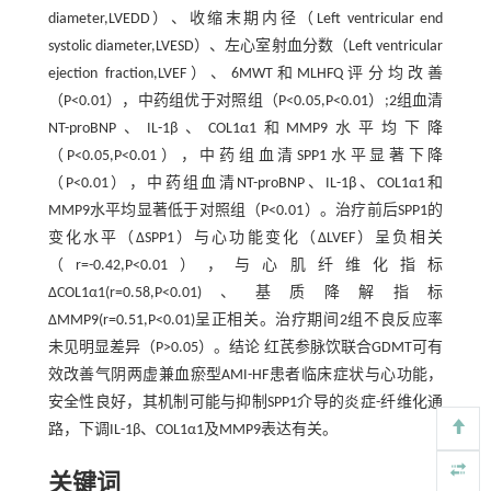
diameter,LVEDD）、收缩末期内径（Left ventricular end
systolic diameter,LVESD）、左心室射血分数（Left ventricular
ejection fraction,LVEF）、6MWT和MLHFQ评分均改善
（P<0.01），中药组优于对照组（P<0.05,P<0.01）;2组血清
NT-proBNP、IL-1β、COL1α1和MMP9水平均下降
（P<0.05,P<0.01），中药组血清SPP1水平显著下降
（P<0.01），中药组血清NT-proBNP、IL-1β、COL1α1和
MMP9水平均显著低于对照组（P<0.01）。治疗前后SPP1的
变化水平（ΔSPP1）与心功能变化（ΔLVEF）呈负相关
（r=-0.42,P<0.01），与心肌纤维化指标
ΔCOL1α1(r=0.58,P<0.01)、基质降解指标
ΔMMP9(r=0.51,P<0.01)呈正相关。治疗期间2组不良反应率
未见明显差异（P>0.05）。结论 红芪参脉饮联合GDMT可有
效改善气阴两虚兼血瘀型AMI-HF患者临床症状与心功能，
安全性良好，其机制可能与抑制SPP1介导的炎症-纤维化通
路，下调IL-1β、COL1α1及MMP9表达有关。
关键词