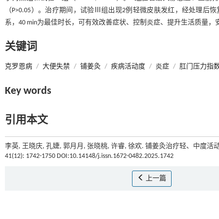
（P>0.05）。治疗期间，试验Ⅲ组出现2例轻微皮肤发红，经处理后
系，40 min为最佳时长，可有效改善症状、控制炎症、提升生活质量，
关键词
克罗恩病
/
大便失禁
/
铺姜灸
/
疾病活动度
/
炎症
/
肛门压力指
Key words
引用本文
李英, 王晓庆, 孔婕, 郭月月, 张晓桃, 许睿, 徐欢. 铺姜灸治疗轻、中
41(12): 1742-1750 DOI:10.14148/j.issn.1672-0482.2025.1742
上一篇