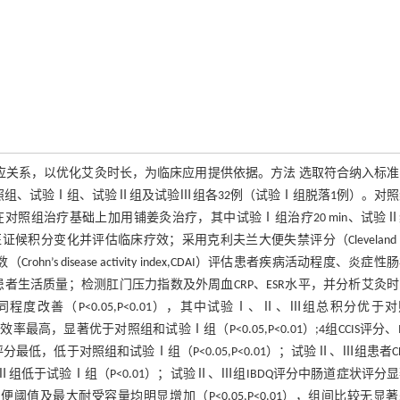
应关系，以优化艾灸时长，为临床应用提供依据。方法 选取符合纳入标
照组、试验Ⅰ组、试验Ⅱ组及试验Ⅲ组各32例（试验Ⅰ组脱落1例）。对
照组治疗基础上加用铺姜灸治疗，其中试验Ⅰ组治疗20 min、试验Ⅱ
候积分变化并评估临床疗效；采用克利夫兰大便失禁评分（Cleveland cli
rohn’s disease activity index,CDAI）评估患者疾病活动程度、炎症性
aire,IBDQ）评价患者生活质量；检测肛门压力指数及外周血CRP、ESR水平，并分析艾灸
改善（P<0.05,P<0.01），其中试验Ⅰ、Ⅱ、Ⅲ组总积分优于
最高，显著优于对照组和试验Ⅰ组（P<0.05,P<0.01）;4组CCIS评分、I
最低，低于对照组和试验Ⅰ组（P<0.05,P<0.01）；试验Ⅱ、Ⅲ组患者C
1），试验Ⅱ组低于试验Ⅰ组（P<0.01）；试验Ⅱ、Ⅲ组IBDQ评分中肠道症状评分
排便阈值及最大耐受容量均明显增加（P<0.05,P<0.01），组间比较无显