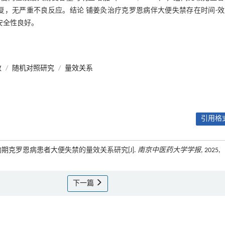
恢复，无严重不良反应。结论 铺姜灸治疗克罗恩病伴大便失禁存在时间-
安全性良好。
数
/
随机对照研究
/
量效关系
引用格式
度活动期克罗恩病患者大便失禁的量效关系研究[J].
南京中医药大学学报
, 2025,
下一篇