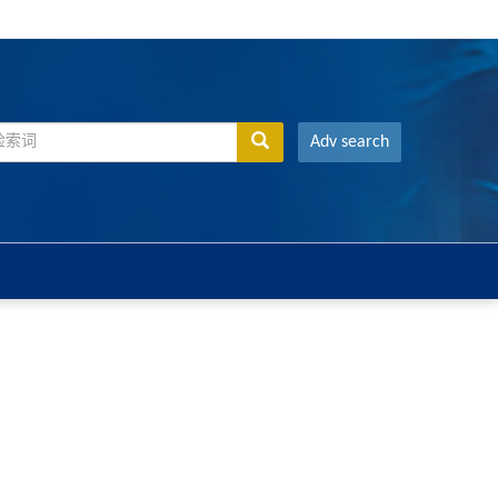
Adv search