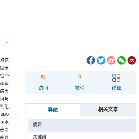
准的克
照组予
组40
82
0
nic
访问
被引
详细
肠病患
时间与
对照组
相关文章
导航
BDQ
RP水
摘要
显著高
关键词
著差异