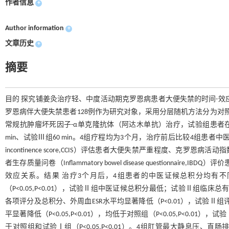
作者信息
+
Author information
+
文章历史
+
摘要
目的 探究铺姜灸治疗轻、中度活动期克罗恩病患者大便失禁的时间-效
罗恩病伴大便失禁患者128例作为研究对象，采用分层随机方法分为对
常规抗肿瘤坏死因子-α单克隆抗体（阿达木单抗）治疗，试验组患者在对
min、试验Ⅲ组60 min。4组疗程均为3个月，治疗前后比较4组患者中医证
incontinence score,CCIS）评估患者大便失禁严重程度、克罗恩病活动指数（C
者生存质量问卷（Inflammatory bowel disease questionn
效应关系。结果 治疗3个月后，4组患者的中医证候总积分均有不同程度
（P<0.05,P<0.01），试验Ⅱ组中医证候总积分最低；试验Ⅱ组临床总有效率
各项评分及总积分、外周血ESR水平均显著降低（P<0.01），试验Ⅱ组评分
平显著降低（P<0.05,P<0.01），均低于对照组（P<0.05,P<0.0
于对照组和试验Ⅰ组（P<0.05,P<0.01）。4组肛管最大静息压、直肠