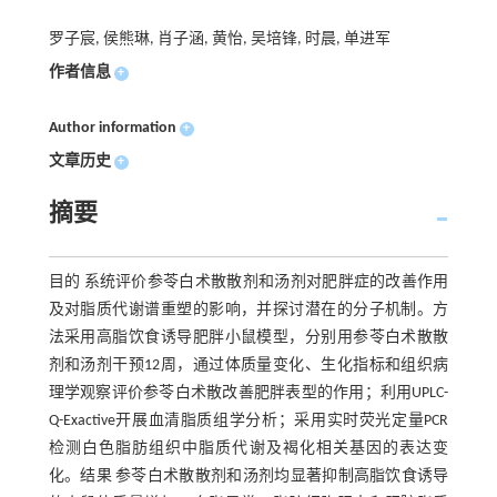
罗子宸, 侯熊琳, 肖子涵, 黄怡, 吴培锋, 时晨, 单进军
作者信息
+
Author information
+
文章历史
+
摘要
目的 系统评价参苓白术散散剂和汤剂对肥胖症的改善作用
及对脂质代谢谱重塑的影响，并探讨潜在的分子机制。方
法采用高脂饮食诱导肥胖小鼠模型，分别用参苓白术散散
剂和汤剂干预12周，通过体质量变化、生化指标和组织病
理学观察评价参苓白术散改善肥胖表型的作用；利用UPLC-
Q-Exactive开展血清脂质组学分析；采用实时荧光定量PCR
检测白色脂肪组织中脂质代谢及褐化相关基因的表达变
化。结果 参苓白术散散剂和汤剂均显著抑制高脂饮食诱导