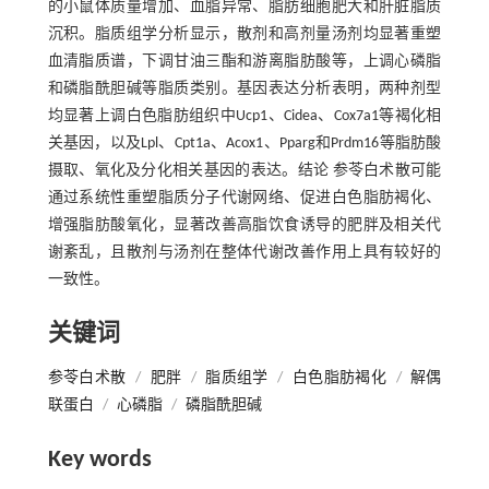
的小鼠体质量增加、血脂异常、脂肪细胞肥大和肝脏脂质
沉积。脂质组学分析显示，散剂和高剂量汤剂均显著重塑
血清脂质谱，下调甘油三酯和游离脂肪酸等，上调心磷脂
和磷脂酰胆碱等脂质类别。基因表达分析表明，两种剂型
均显著上调白色脂肪组织中Ucp1、Cidea、Cox7a1等褐化相
关基因，以及Lpl、Cpt1a、Acox1、Pparg和Prdm16等脂肪酸
摄取、氧化及分化相关基因的表达。结论 参苓白术散可能
通过系统性重塑脂质分子代谢网络、促进白色脂肪褐化、
增强脂肪酸氧化，显著改善高脂饮食诱导的肥胖及相关代
谢紊乱，且散剂与汤剂在整体代谢改善作用上具有较好的
一致性。
关键词
参苓白术散
/
肥胖
/
脂质组学
/
白色脂肪褐化
/
解偶
联蛋白
/
心磷脂
/
磷脂酰胆碱
Key words