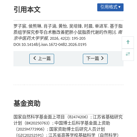
引用格式 ▾
引用本文
罗子宸, 侯熊琳, 肖子涵, 黄怡, 吴培锋, 时晨, 单进军. 基于脂
质组学探究参苓白术散改善肥胖小鼠脂质代谢的作用[J].
南
京中医药大学学报
, 2026, 42(2): 195-205
DOI:10.14148/j.issn.1672-0482.2026.0195
上一篇
下一篇
基金资助
国家自然科学基金面上项目（82474206）; 江苏省基础研究
计划（BK20250763）; 中国博士后科学基金面上资助
（2025M773906）; 国家资助博士后研究人员计划
（GZC20252591）; 江苏省高等学校基础科学（自然科学）