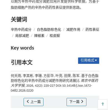
以期为辛热中药成分减肥应用开发提供科学依据，为基于
脂肪细胞产热的辛热中药药性表征提供新思路。
关键词
辛热中药成分
/
白色脂肪棕色化
/
减肥作用
/
药性表征
/
局部减肥
/
辣椒素
/
桂皮醛
Key words
引用格式 ▾
引用本文
何天雨, 李其彬, 李珊, 方彭华, 叶亮, 田荣, 陈军. 基于白色脂
肪棕色化的辛热中药成分减肥作用研究进展[J].
南京中医药
大学学报
, 2026, 42(2): 220-227 DOI:10.14148/j.issn.1672-
0482.2026.0220
上一篇
下一篇