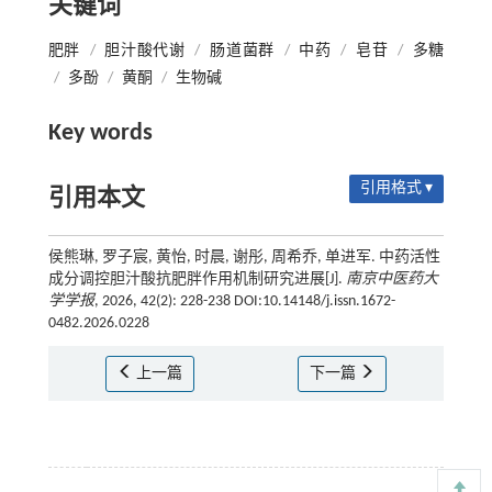
关键词
肥胖
/
胆汁酸代谢
/
肠道菌群
/
中药
/
皂苷
/
多糖
/
多酚
/
黄酮
/
生物碱
Key words
引用格式 ▾
引用本文
侯熊琳, 罗子宸, 黄怡, 时晨, 谢彤, 周希乔, 单进军. 中药活性
成分调控胆汁酸抗肥胖作用机制研究进展[J].
南京中医药大
学学报
, 2026, 42(2): 228-238 DOI:10.14148/j.issn.1672-
0482.2026.0228
上一篇
下一篇