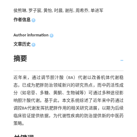
侯熊琳, 罗子宸, 黄怡, 时晨, 谢彤, 周希乔, 单进军
作者信息
+
Author information
+
文章历史
+
摘要
近年来，通过调节胆汁酸（BA）代谢以改善机体代谢稳
态，已成为肥胖防治领域新兴的研究热点，而中药活性成
分（如皂苷、多糖、黄酮、生物碱等）可通过多种途径影
响胆汁酸代谢。基于此，本文系统综述了近年来中药通过
调控BA代谢发挥抗肥胖作用的相关研究进展，以期为后续
临床验证提供依据，为代谢性疾病的防治提供新的中医药
策略。