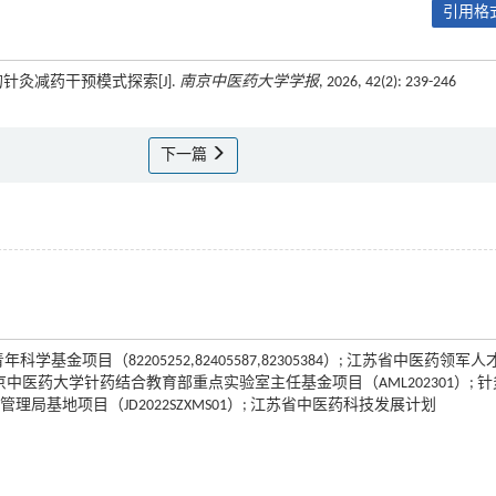
引用格式
眠的针灸减药干预模式探索[J].
南京中医药大学学报
, 2026, 42(2): 239-246
下一篇
学基金项目（82205252,82405587,82305384）; 江苏省中医药领军人
; 南京中医药大学针药结合教育部重点实验室主任基金项目（AML202301）; 
管理局基地项目（JD2022SZXMS01）; 江苏省中医药科技发展计划