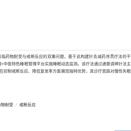
面临药物耐受与戒断反应的双重问题，基于此构建针灸减药序贯疗法的干
网+中医特色睡眠管理平台实施睡眠动态监测。该疗法通过通督调神针法
在控制戒断反应、降低复发率方面展现独特优势，其诊疗思路对慢性失眠
药物耐受
/
戒断反应