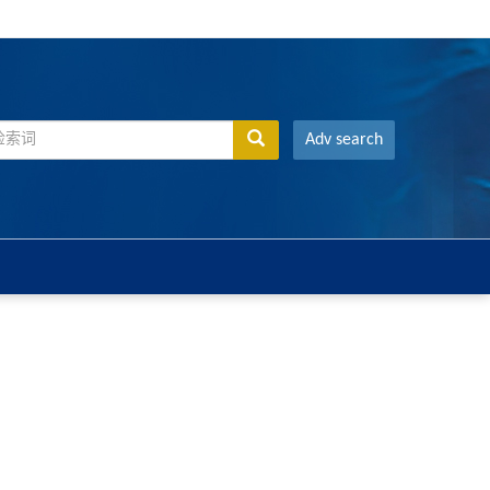
Adv search