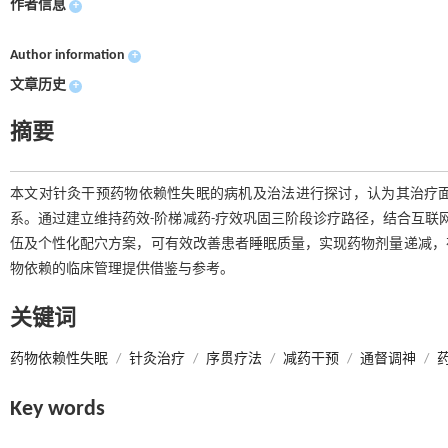
作者信息
+
Author information
+
文章历史
+
摘要
本文对针灸干预药物依赖性失眠的病机及治法进行探讨，认为其治疗
系。通过建立维持药效-阶梯减药-疗效巩固三阶段诊疗路径，结合互联
伍及个性化配穴方案，可有效改善患者睡眠质量，实现药物剂量递减，
物依赖的临床管理提供借鉴与参考。
关键词
药物依赖性失眠
/
针灸治疗
/
序贯疗法
/
减药干预
/
通督调神
/
Key words