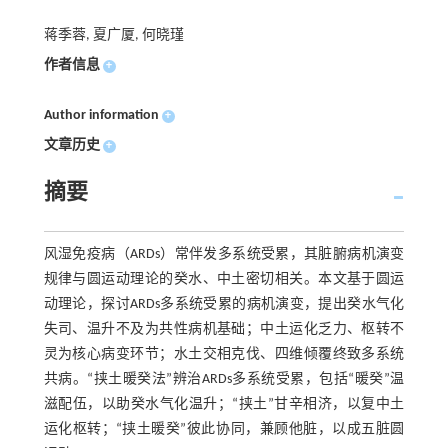
蒋季蓉, 夏广厦, 何晓瑾
作者信息
+
Author information
+
文章历史
+
摘要
风湿免疫病（ARDs）常伴发多系统受累，其脏腑病机演变
规律与圆运动理论的癸水、中土密切相关。本文基于圆运
动理论，探讨ARDs多系统受累的病机演变，提出癸水气化
失司、温升不及为共性病机基础；中土运化乏力、枢转不
灵为核心病变环节；水土交相克伐、四维倾覆终致多系统
共病。“挟土暖癸法”辨治ARDs多系统受累，包括“暖癸”温
滋配伍，以助癸水气化温升；“挟土”甘辛相济，以复中土
运化枢转；“挟土暖癸”彼此协同，兼顾他脏，以成五脏圆