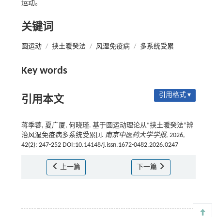
运动。
关键词
圆运动
/
挟土暖癸法
/
风湿免疫病
/
多系统受累
Key words
引用格式 ▾
引用本文
蒋季蓉, 夏广厦, 何晓瑾. 基于圆运动理论从“挟土暖癸法”辨
治风湿免疫病多系统受累[J].
南京中医药大学学报
, 2026,
42(2): 247-252 DOI:10.14148/j.issn.1672-0482.2026.0247
上一篇
下一篇