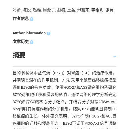
冯萧, 陈悦, 赵雅, 周源子, 裔楠, 王茜, 尹鑫东, 李希玥, 张翼
作者信息
+
Author information
+
文章历史
+
摘要
目的 评价补中益气汤（BZYQ）对胃癌（GC）的治疗作用，
并阐明其潜在的作用机制。方法 采用小鼠胃癌移植瘤模型
评价BZYQ的抗癌功效，使用HGC-27和AGS胃癌细胞系研究
BZYQ对细胞迁移和侵袭的影响，通过网络药理学分析确定
BZYQ治疗GC的核心分子靶点，并结合分子对接和Western
blot阐明其抗癌作用的分子机制。结果 BZYQ能明显抑制GC
移植瘤的生长。体外研究表明，BZYQ抑制HGC-27和AGS胃
癌细胞的迁移和侵袭能力。BZYQ下调了PI3K/AKT信号通路