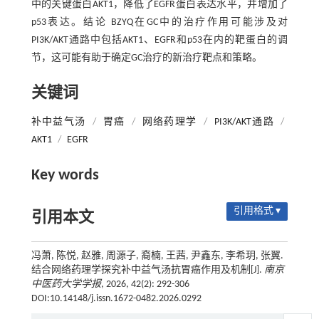
中的关键蛋白AKT1，降低了EGFR蛋白表达水平，并增加了
p53表达。结论 BZYQ在GC中的治疗作用可能涉及对
PI3K/AKT通路中包括AKT1、EGFR和p53在内的靶蛋白的调
节，这可能有助于确定GC治疗的新治疗靶点和策略。
关键词
补中益气汤
/
胃癌
/
网络药理学
/
PI3K/AKT通路
/
AKT1
/
EGFR
Key words
引用格式 ▾
引用本文
冯萧, 陈悦, 赵雅, 周源子, 裔楠, 王茜, 尹鑫东, 李希玥, 张翼.
结合网络药理学探究补中益气汤抗胃癌作用及机制[J].
南京
中医药大学学报
, 2026, 42(2): 292-306
DOI:10.14148/j.issn.1672-0482.2026.0292