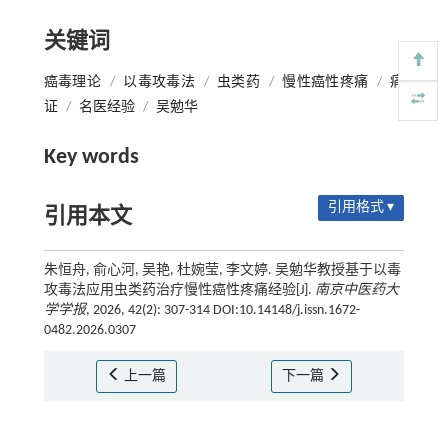
关键词
癌毒理论
/
以毒攻毒法
/
虫类药
/
慢性癌性疼痛
/
痛
证
/
名医经验
/
吴勉华
Key words
引用格式 ▾
引用本文
朱恒舟, 俞心河, 吴艳, 杜婉莹, 李文婷. 吴勉华教授基于以毒
攻毒法应用虫类药治疗慢性癌性疼痛经验[J].
南京中医药大
学学报
, 2026, 42(2): 307-314 DOI:10.14148/j.issn.1672-
0482.2026.0307
上一篇
下一篇