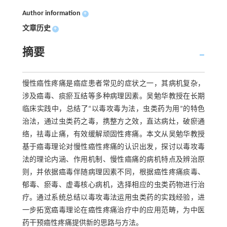
Author information
+
文章历史
+
摘要
慢性癌性疼痛是癌症患者常见的症状之一，其病机复杂，
涉及癌毒、痰瘀互结等多种病理因素。吴勉华教授在长期
临床实践中，总结了“以毒攻毒为法，虫类药为用”的特色
治法，通过虫类药之毒，携整方之效，直达病灶，破瘀通
络，祛毒止痛，有效缓解顽固性疼痛。本文从吴勉华教授
基于癌毒理论对慢性癌性疼痛的认识出发，探讨以毒攻毒
法的理论内涵、作用机制、慢性癌痛的病机特点及辨治原
则，并依据癌毒伴随病理因素不同，根据癌性疼痛痰毒、
郁毒、瘀毒、虚毒核心病机，选择相应的虫类药物进行治
疗。通过系统总结以毒攻毒法运用虫类药的实践经验，进
一步拓宽癌毒理论在癌性疼痛治疗中的应用范畴，为中医
药干预癌性疼痛提供新的思路与方法。