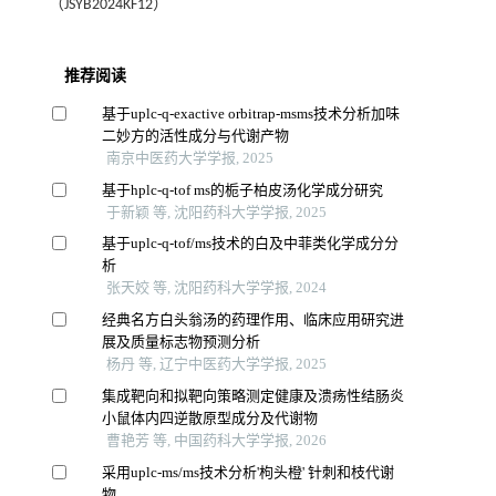
（JSYB2024KF12）