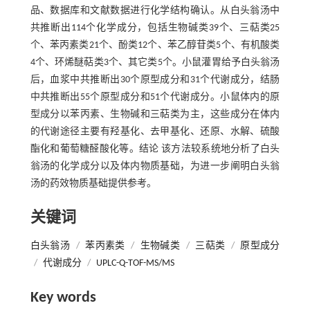
品、数据库和文献数据进行化学结构确认。从白头翁汤中
共推断出114个化学成分，包括生物碱类39个、三萜类25
个、苯丙素类21个、酚类12个、苯乙醇苷类5个、有机酸类
4个、环烯醚萜类3个、其它类5个。小鼠灌胃给予白头翁汤
后，血浆中共推断出30个原型成分和31个代谢成分，结肠
中共推断出55个原型成分和51个代谢成分。小鼠体内的原
型成分以苯丙素、生物碱和三萜类为主，这些成分在体内
的代谢途径主要有羟基化、去甲基化、还原、水解、硫酸
酯化和葡萄糖醛酸化等。结论 该方法较系统地分析了白头
翁汤的化学成分以及体内物质基础，为进一步阐明白头翁
汤的药效物质基础提供参考。
关键词
白头翁汤
/
苯丙素类
/
生物碱类
/
三萜类
/
原型成分
/
代谢成分
/
UPLC-Q-TOF-MS/MS
Key words