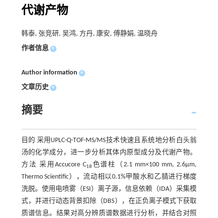
代谢产物
韩泰, 张竞研, 吴鸿, 方丹, 康安, 傅静娟, 温晓舟
作者信息
+
Author information
+
文章历史
+
摘要
目的 采用UPLC-Q-TOF-MS/MS技术快速且系统地分析白头翁
汤的化学成分，进一步分析其体内原型成分及代谢产物。
方法 采用Accucore C
色谱柱（2.1 mm×100 mm, 2.6μm,
18
Thermo Scientific），流动相以0.1%甲酸水和乙腈进行梯度
洗脱。使用电喷雾（ESI）离子源，信息依赖（IDA）采集模
式，并进行动态背景扣除（DBS），在正负离子模式下获取
质谱信息。结果对高分辨质谱数据进行分析，并结合对照