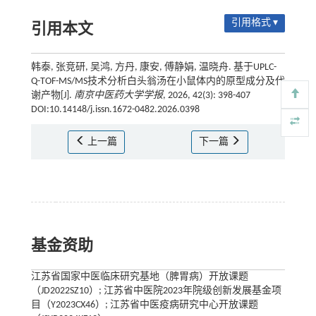
引用格式 ▾
引用本文
韩泰, 张竞研, 吴鸿, 方丹, 康安, 傅静娟, 温晓舟. 基于UPLC-
Q-TOF-MS/MS技术分析白头翁汤在小鼠体内的原型成分及代
谢产物[J].
南京中医药大学学报
, 2026, 42(3): 398-407
DOI:10.14148/j.issn.1672-0482.2026.0398
上一篇
下一篇
基金资助
江苏省国家中医临床研究基地（脾胃病）开放课题
（JD2022SZ10）; 江苏省中医院2023年院级创新发展基金项
目（Y2023CX46）; 江苏省中医疫病研究中心开放课题