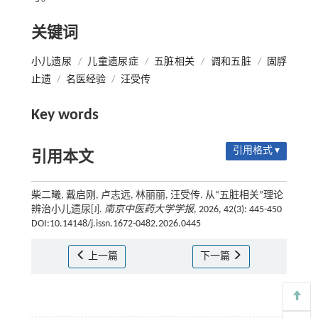
关键词
小儿遗尿
/
儿童遗尿症
/
五脏相关
/
调和五脏
/
固脬
止遗
/
名医经验
/
汪受传
Key words
引用格式 ▾
引用本文
柴二曦, 戴启刚, 卢志远, 林丽丽, 汪受传. 从“五脏相关”理论
辨治小儿遗尿[J].
南京中医药大学学报
, 2026, 42(3): 445-450
DOI:10.14148/j.issn.1672-0482.2026.0445
上一篇
下一篇