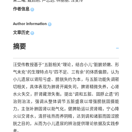
柴二曦, 戴启刚, 卢志远, 林丽丽, 汪受传
作者信息
+
Author information
+
文章历史
+
摘要
汪受传教授基于“五脏相关”理论，结合小儿“脏腑娇嫩、形
气未充”的生理特点与“四不足、三有余”的体质偏颇，认为
小儿遗尿以肾阳亏虚、膀胱失约为本，与五脏功能失调密
切相关，具体表现为肺肾开阖失司，脾肾精微失养，心肾
水火失交，肝肾藏泄失衡。提出“调和五脏、固脬止遗”的
治则治法，强调从整体调节五脏盛衰以增强膀胱固摄能
力，主张补肺固肾以助气化，健脾助运以资肾精，宁心降
火以交肾水，清肝祛热而养阴精，达到调和诸脏而固涩膀
胱之目的，从而为小儿遗尿的辨治提供理论依据及实践参
考。