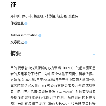
征
邓帅帅, 罗小非, 姜国旺, 林静怡, 赵志强, 樊官伟
作者信息
+
Author information
+
文章历史
+
摘要
目的 揭示射血分数保留的心力衰竭（HFpEF）气虚血瘀证患
者的多组学分子特征，为中医个体化干预提供科学依据。
方法 纳入2022年7月至2023年6月于天津中医药大学第一附
属医院就诊的27例HFpEF气虚血瘀证患者及22例疾病对照
者。使用液相色谱-串联质谱法（LC-MS/MS）对所有受试者
外周血血浆样本进行代谢组学检测，筛选组间代谢差异
物；采用转录组学测序（Bulk RNA-seq）和串联质量标签