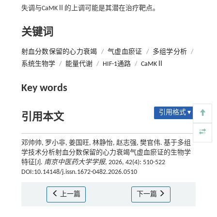
失调与CaMKⅡ的上调可能是其潜在治疗靶点。
关键词
射血分数保留的心力衰竭
/
气虚血瘀证
/
多组学分析
/
系统生物学
/
能量代谢
/
HIF-1通路
/
CaMKⅡ
Key words
引用格式 ▾
引用本文
邓帅帅, 罗小非, 姜国旺, 林静怡, 赵志强, 樊官伟. 基于多组
学技术分析射血分数保留的心力衰竭气虚血瘀证的生物学
特征[J].
南京中医药大学学报
, 2026, 42(4): 510-522
DOI:10.14148/j.issn.1672-0482.2026.0510
上一篇
下一篇