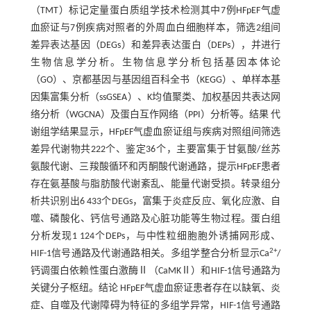
（TMT）标记定量蛋白质组学技术检测其中7例HFpEF气虚
血瘀证与7例疾病对照者的外周血白细胞样本，筛选2组间
差异表达基因（DEGs）和差异表达蛋白（DEPs），并进行
生物信息学分析。生物信息学分析包括基因本体论
（GO）、京都基因与基因组百科全书（KEGG）、单样本基
因集富集分析（ssGSEA）、K均值聚类、加权基因共表达网
络分析（WGCNA）及蛋白互作网络（PPI）分析等。结果 代
谢组学结果显示，HFpEF气虚血瘀证组与疾病对照组间筛选
差异代谢物共222个、鉴定36个，主要富集于甘氨酸/丝苏
氨酸代谢、三羧酸循环和丙酮酸代谢通路，提示HFpEF患者
存在氨基酸与脂肪酸代谢紊乱、能量代谢受损。转录组分
析共识别出6 433个DEGs，富集于炎症反应、氧化应激、自
噬、磷酸化、钙信号通路及心脏功能等生物过程。蛋白组
分析发现1 124个DEPs，与中性粒细胞胞外诱捕网形成、
2+
HIF-1信号通路及代谢通路相关。多组学整合分析显示Ca
/
钙调蛋白依赖性蛋白激酶Ⅱ（CaMKⅡ）和HIF-1信号通路为
关键分子枢纽。结论 HFpEF气虚血瘀证患者存在以缺氧、炎
症、自噬及代谢障碍为特征的多组学异常，HIF-1信号通路