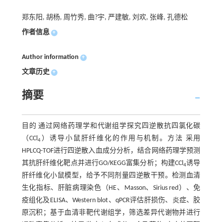
郑东阳, 胡杨, 周竹秀, 曲?宇, 严建敏, 刘欢, 张峰, 孔德松
作者信息
+
Author information
+
文章历史
+
摘要
目的 通过网络药理学和代谢组学探究四逆散抗四氯化碳
（CCl
）诱导小鼠肝纤维化的作用与机制。方法 采用
4
HPLCQ-TOF进行四逆散入血成分分析，结合网络药理学预测
其抗肝纤维化靶点并进行GO/KEGG富集分析；构建CCl
诱导
4
肝纤维化小鼠模型，给予不同剂量四逆散干预。检测血清
生化指标、肝脏病理染色（HE、Masson、Sirius red）、免
疫组化及ELISA、Western blot、qPCR评估肝损伤、炎症、胶
原沉积；基于血清非靶代谢组学，筛选差异代谢物并进行