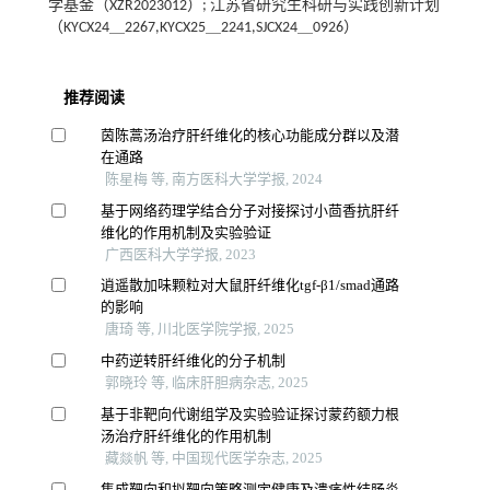
学基金（XZR2023012）; 江苏省研究生科研与实践创新计划
（KYCX24＿2267,KYCX25＿2241,SJCX24＿0926）