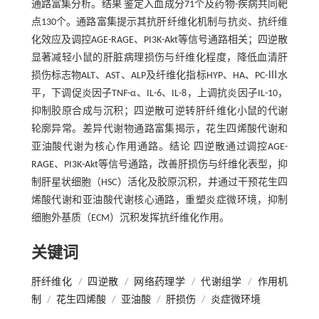
通路富集分析。结果 鉴定入血成分71个及药物-疾病共同靶
点130个。通路富集提示其抗肝纤维化机制与抗炎、抗纤维
化效应及调控AGE-RAGE、PI3K-Akt等信号通路相关；四逆散
显著减轻小鼠的肝脏病理损伤与纤维化程度，降低血清肝
损伤标志物ALT、AST、ALP及纤维化指标HYP、HA、PC-Ⅲ水
平，下调促炎因子TNF-α、IL-6、IL-8，上调抗炎因子IL-10，
抑制胶原合成与沉积；四逆散可逆转肝纤维化小鼠的代谢
轮廓异常。差异代谢物通路富集揭示，花生四烯酸代谢和
亚油酸代谢为核心作用通路。结论 四逆散通过调控AGE-
RAGE、PI3K-Akt等信号通路，改善肝损伤与纤维化表型，抑
制肝星状细胞（HSC）活化及胶原沉积，并通过干预花生四
烯酸代谢和亚油酸代谢核心通路，重塑炎症微环境，抑制
细胞外基质（ECM）沉积发挥抗纤维化作用。
关键词
肝纤维化
/
四逆散
/
网络药理学
/
代谢组学
/
作用机
制
/
花生四烯酸
/
亚油酸
/
肝损伤
/
炎症微环境