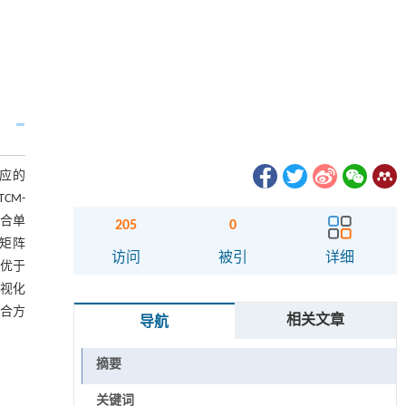
应的
CM-
整合单
205
0
矩阵
访问
被引
详细
均优于
可视化
合方
相关文章
导航
摘要
关键词