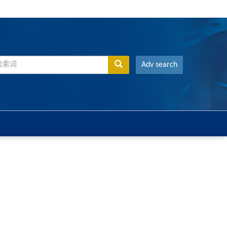
Adv search