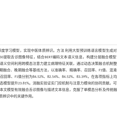
深度学习模型，实现中医体质辨识。方法 利用大型预训练语言模型生成对
t50提取舌诊图像特征，结合BERT编码文本语义信息，构建分层融合模型T
维语义空间利用跨模态注意力建立病理特征关联，通过动态决策融合机制
期融合、晚期融合等基线方法，以准确率、精确率、召回率、F1值、混淆
F1值分别为84.52%、82.54%、84.52%、83.39%，在各项指标上
单模态模型提升23.81%。消融实验证实门控机制与注意力模块的协同贡献。
 本文模型有效融合舌诊图像与描述文本信息，克服了单模态分析及传统融
质辨识中的关键作用。