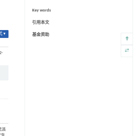
Key words
引用本文
 ▾
基金资助
2-
流派
究生