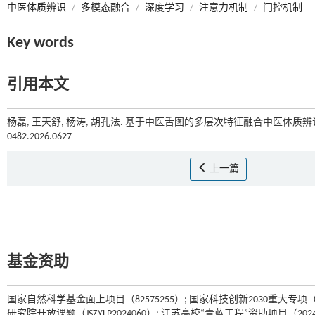
中医体质辨识
/
多模态融合
/
深度学习
/
注意力机制
/
门控机制
Key words
引用本文
杨磊, 王天舒, 杨涛, 胡孔法. 基于中医舌图的多层次特征融合中医体质辨识
0482.2026.0627
上一篇
基金资助
国家自然科学基金面上项目（82575255）; 国家科技创新2030重大专项（20
研究院开放课题（JSZYLP2024060）; 江苏高校“青蓝工程”资助项目（2