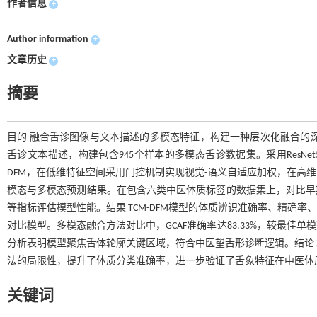
作者信息
+
Author information
+
文章历史
+
摘要
目的 融合舌诊图像与文本描述的多模态特征，构建一种层次化融合的
舌诊文本描述，构建包含945个样本的多模态舌诊数据集。采用ResNe
DFM，在低维特征空间采用门控机制实现视觉-语义自适应加权，在高
模态与多模态预测结果。在包含六类中医体质标签的数据集上，对比早
等指标评估模型性能。结果 TCM-DFM模型的体质辨识准确率、精确率、召回率、
对比模型。多模态融合方法对比中，GCAF准确率达83.33%，较最佳
分析表明模型聚焦舌体轮廓关键区域，符合中医望舌形诊断逻辑。结论
法的局限性，提升了体质分类准确率，进一步验证了舌象特征在中医体
关键词