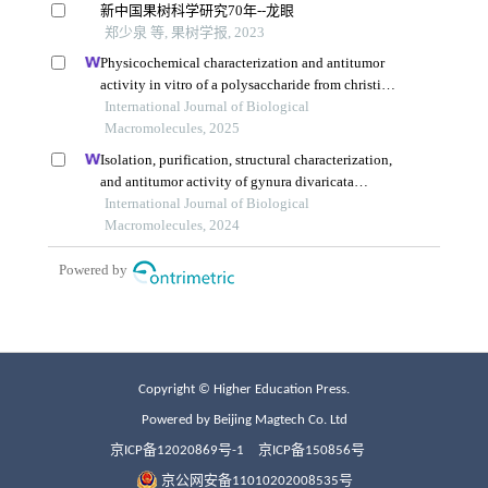
Copyright © Higher Education Press.
Powered by Beijing Magtech Co. Ltd
京ICP备12020869号-1
京ICP备150856号
京公网安备11010202008535号