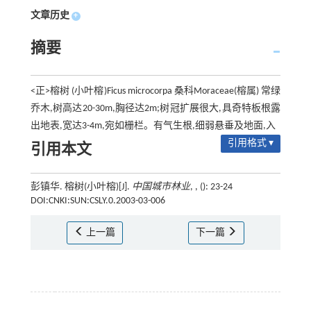
文章历史
+
摘要
<正>榕树 (小叶榕)Ficus microcorpa 桑科Moraceae(榕属) 常绿
乔木,树高达20-30m,胸径达2m;树冠扩展很大,具奇特板根露
出地表,宽达3-4m,宛如栅栏。有气生根,细弱悬垂及地面,入
引用格式 ▾
引用本文
彭镇华. 榕树(小叶榕)[J].
中国城市林业
, , (): 23-24
DOI:CNKI:SUN:CSLY.0.2003-03-006
上一篇
下一篇