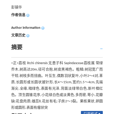
彭镇华
作者信息
+
Author information
+
文章历史
+
摘要
<正>荔枝 litchi chinensis 无患子科 Sapindasceae荔枝属 常绿
乔木,树高达20m,径可合抱,树皮黑褐色。粗糙;树冠宽广而
干短,树枝多而扭曲。叶互生,偶数羽状复叶,小叶2～4对,革
质,长圆形或长圆状披针形,长4～15cm,宽约1.5～4cm,先端
渐尖,全缘,暗绿色,表面有光泽,背面淡绿带白色,新叶橙红
色。顶生圆锥花序,小花绿白色或淡黄色,多而密,萼小,花瓣
缺;花盘肉质;雄蕊8,花丝有毛;子房2～3裂。果核果状,卵圆
形或圆形,表面有瘤状突