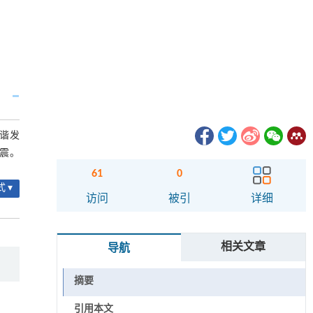
和谐发
一震。
61
0
 ▾
访问
被引
详细
相关文章
导航
摘要
引用本文