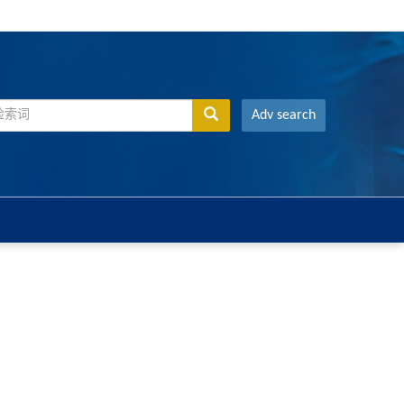
Adv search