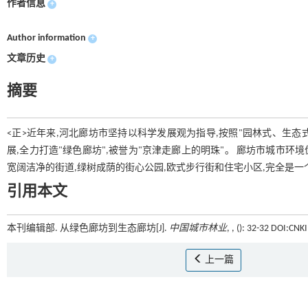
作者信息
+
Author information
+
文章历史
+
摘要
<正>近年来,河北廊坊市坚持以科学发展观为指导,按照"园林式、生态
展,全力打造"绿色廊坊",被誉为"京津走廊上的明珠"。 廊坊市城市环
宽阔洁净的街道,绿树成荫的街心公园,欧式步行街和住宅小区,完全是一
引用本文
本刊编辑部. 从绿色廊坊到生态廊坊[J].
中国城市林业
, , (): 32-32 DOI:CN
上一篇