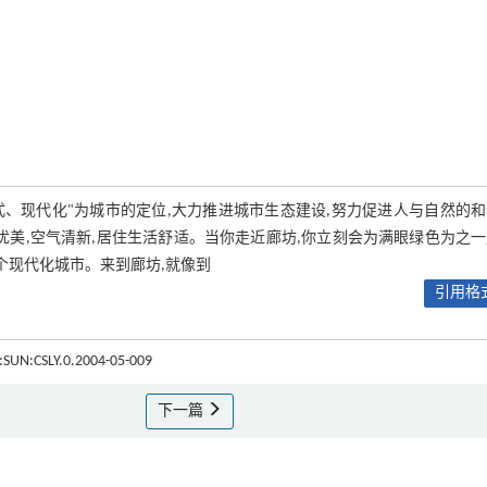
式、现代化"为城市的定位,大力推进城市生态建设,努力促进人与自然的
境优美,空气清新,居住生活舒适。当你走近廊坊,你立刻会为满眼绿色为之
个现代化城市。来到廊坊,就像到
引用格式
KI:SUN:CSLY.0.2004-05-009
下一篇