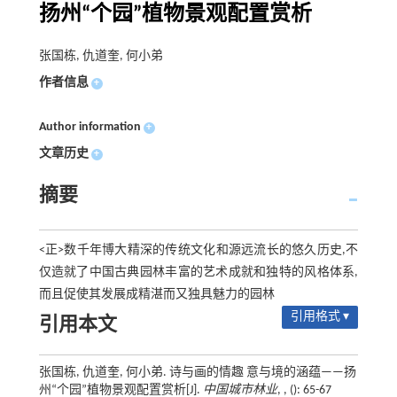
扬州“个园”植物景观配置赏析
张国栋, 仇道奎, 何小弟
作者信息
+
Author information
+
文章历史
+
摘要
<正>数千年博大精深的传统文化和源远流长的悠久历史,不
仅造就了中国古典园林丰富的艺术成就和独特的风格体系,
而且促使其发展成精湛而又独具魅力的园林
引用格式 ▾
引用本文
张国栋, 仇道奎, 何小弟. 诗与画的情趣 意与境的涵蕴——扬
州“个园”植物景观配置赏析[J].
中国城市林业
, , (): 65-67