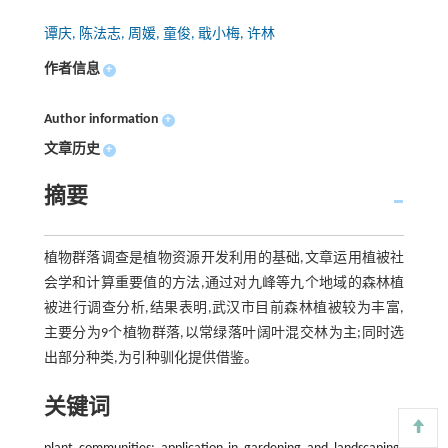
谭庆, 陈法志, 周媛, 童俊, 戢小梅, 许林
作者信息
+
Author information
+
文章历史
+
摘要
植物群落调查是植物资源开发利用的基础,文章运用植被社
会学和计算重要值的方法,通过对九峰等九个地域的森林植
被进行调查分析,结果表明,武汉市目前森林植被较为丰富,
主要分为9个植物群落,以常绿落叶阔叶混交林为主;同时选
出部分种类,为引种驯化提供借鉴。
关键词