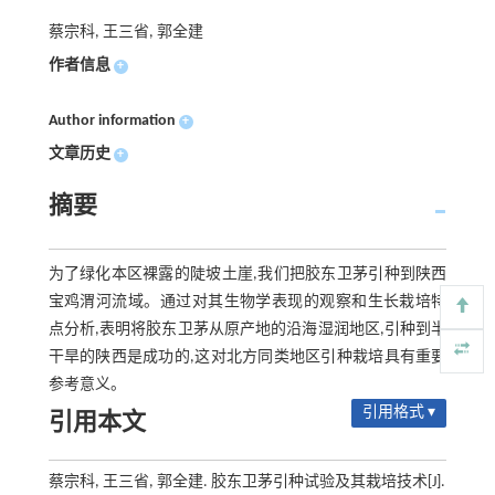
蔡宗科, 王三省, 郭全建
作者信息
+
Author information
+
文章历史
+
摘要
为了绿化本区裸露的陡坡土崖,我们把胶东卫茅引种到陕西
宝鸡渭河流域。通过对其生物学表现的观察和生长栽培特
点分析,表明将胶东卫茅从原产地的沿海湿润地区,引种到半
干旱的陕西是成功的,这对北方同类地区引种栽培具有重要
参考意义。
引用格式 ▾
引用本文
蔡宗科, 王三省, 郭全建. 胶东卫茅引种试验及其栽培技术[J].