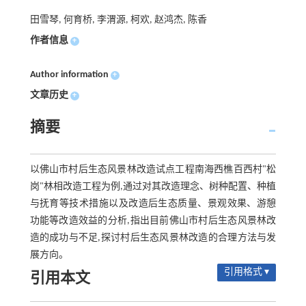
田雪琴, 何育桥, 李渭源, 柯欢, 赵鸿杰, 陈香
作者信息
+
Author information
+
文章历史
+
摘要
以佛山市村后生态风景林改造试点工程南海西樵百西村"松
岗"林相改造工程为例,通过对其改造理念、树种配置、种植
与抚育等技术措施以及改造后生态质量、景观效果、游憩
功能等改造效益的分析,指出目前佛山市村后生态风景林改
造的成功与不足,探讨村后生态风景林改造的合理方法与发
展方向。
引用格式 ▾
引用本文