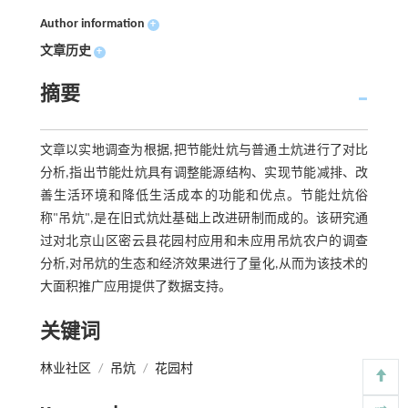
Author information
+
文章历史
+
摘要
文章以实地调查为根据,把节能灶炕与普通土炕进行了对比
分析,指出节能灶炕具有调整能源结构、实现节能减排、改
善生活环境和降低生活成本的功能和优点。节能灶炕俗
称"吊炕",是在旧式炕灶基础上改进研制而成的。该研究通
过对北京山区密云县花园村应用和未应用吊炕农户的调查
分析,对吊炕的生态和经济效果进行了量化,从而为该技术的
大面积推广应用提供了数据支持。
关键词
林业社区
/
吊炕
/
花园村