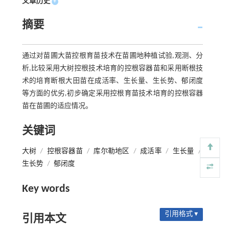
文章历史
+
摘要
通过对苗圃大苗控根育苗技术在苗圃地种植试验,观测、分
析,比较采用大树控根技术培育的控根容器苗和采用断根技
术的培育断根大田苗在成活率、生长量、生长势、郁闭度
等方面的优劣,初步确定采用控根育苗技术培育的控根容器
苗在苗圃的适应情况。
关键词
大树
/
控根容器苗
/
库尔勒地区
/
成活率
/
生长量
/
生长势
/
郁闭度
Key words
引用格式 ▾
引用本文