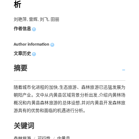
析
刘艳萍, 曾辉, 刘飞, 田丽
作者信息
+
Author information
+
文章历史
+
摘要
随着城市化进程的加快,生态旅游、森林旅游已迅猛发展为
朝阳产业。文中从内黄县区域背景分析出发,介绍内黄林场
概况和内黄县森林旅游的总体设想,并对内黄县开发森林旅
游具有的优势和面临的机遇进行分析。
关键词
森林旅游
/
可行性
/
内黄县