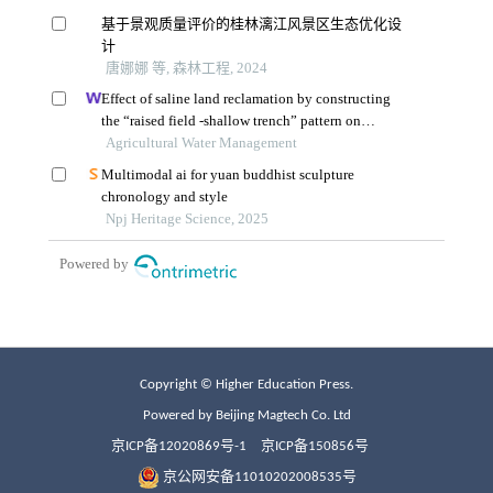
Copyright © Higher Education Press.
Powered by Beijing Magtech Co. Ltd
京ICP备12020869号-1
京ICP备150856号
京公网安备11010202008535号