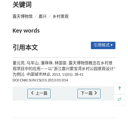
关键词
露天博物馆
/
嘉兴
/
乡村景观
Key words
引用格式 ▾
引用本文
董元亮, 马军山, 潘琤琤, 林国苗. 露天博物馆概念在乡村景
观项目中的应用——以“浙江嘉兴聚宝湾乡村公园景观设计”
为例[J].
中国城市林业
, 2013, 11(01): 38-41
DOI:CNKI:SUN:CSLY.0.2013-01-014
上一篇
下一篇