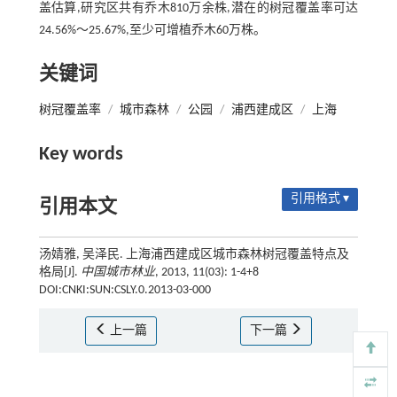
盖估算,研究区共有乔木810万余株,潜在的树冠覆盖率可达
24.56%～25.67%,至少可增植乔木60万株。
关键词
树冠覆盖率
/
城市森林
/
公园
/
浦西建成区
/
上海
Key words
引用格式 ▾
引用本文
汤婧雅, 吴泽民. 上海浦西建成区城市森林树冠覆盖特点及
格局[J].
中国城市林业
, 2013, 11(03): 1-4+8
DOI:CNKI:SUN:CSLY.0.2013-03-000
上一篇
下一篇